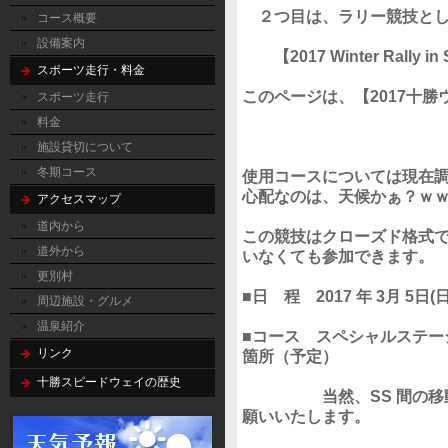
２つ目は、ラリー競技として
コース概要
設備案内
【2017 Winter Rally 
スポーツ走行・料金
このページは、
【2017十
スポーツ走行
料金
施設貸切について
冬期コース
使用コースについては現在
心配なのは、天候かぁ？ｗ
アクセスマップ
道内から
この競技はクローズド格式
道外から
いなくても参加できます。
更別村
■日 程 2017 年 3月 5日
周辺施設・グルメ
温泉紹介
■コース スペシャルステー
リンク
箇所（予定）
十勝スピードウェイの歴史
当然、SS 間の移動は
願いいたします。