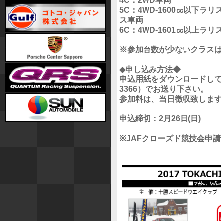
4C：2WD車両
5C：4WD-1600㏄以下
ス車両
6C：4WD-1601㏄以上ラ
※参加台数が少ないクラス
◆申し込み方法◆
申込用紙をダウンロードして、
3366）でお送り下さい。
参加料は、当日徴収致しま
申込締切：2月26日(日)
※JAFクローズド競技会申