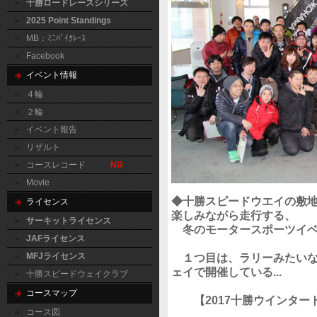
十勝ロードレースシリーズ
2025 Point Standings
MB：ﾐﾆﾊﾞｲｸﾚｰｽ
Facebook
イベント情報
４輪
２輪
イベント報告
リザルト
コースレコード
NR
Movie
◆十勝スピードウエイの敷
ライセンス
楽しみながら走行する、
サーキットライセンス
冬のモータースポーツイベ
JAFライセンス
MFJライセンス
１つ目は、ラリーみたいな
ェイで開催している...
十勝スピードウェイクラブ
コースマップ
【2017十勝ウインタ
コース図