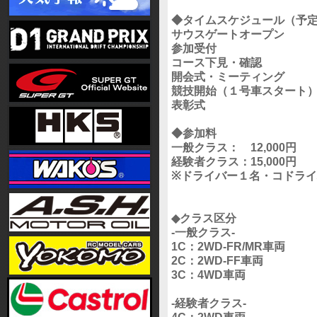
◆タイムスケジュール（予
サウスゲートオープン 
参加受付 7:
コース下見・確認 7
開会式・ミーティング 
競技開始（１号車スタート） 
表彰式 15:
◆参加料
一般クラス： 12,000円
経験者クラス：15,000円
※ドライバー１名・コドラ
◆クラス区分
-一般クラス-
1C：2WD-FR/MR車両
2C：2WD-FF車両
3C：4WD車両
-経験者クラス-