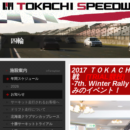
2017 ＴＯＫＡ
戦
[TRIAL競技]
年間スケジュール
-7th. Winter Ra
2026
みのイベント！
お知らせ
サーキット走行されるお客様へ
ドリフト走行について
北海道クラブマンカップレース
十勝サーキットトライアル