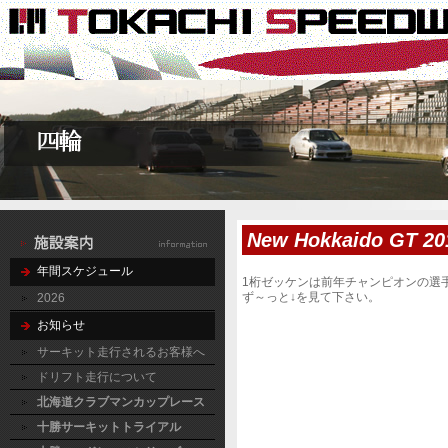
New Hokkaido GT 201
年間スケジュール
1桁ゼッケンは前年チャンピオンの選
ず～っと↓を見て下さい。
2026
お知らせ
サーキット走行されるお客様へ
ドリフト走行について
北海道クラブマンカップレース
十勝サーキットトライアル