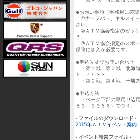
◆お願い事項（事務局に確認
①ナーフバー、キルスイッ
さい。
②ＡＴＶ協会指定のゼッケ
う。
③ＡＴＶ協会指定のスポー
保険に加入が必要です。
◆申込先及びお問い合わせ
・第１戦、第３戦 北海道
６－７５３３
・第２戦、第４戦 十勝ス
◆申込方法
・ページ下部の専用申込用
５３－３３６６）でＯＫ。
- ファイルのダウンロード -
2015年ＡＴＶイベント案内（冬
- イベント報告ファイル -