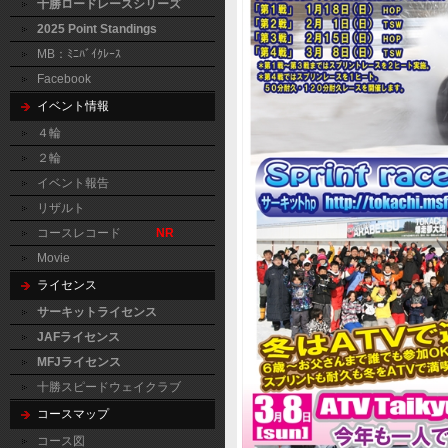
十勝ロードレースシリーズ
2025 Point Standings
MB：ﾐﾆﾊﾞｲｸﾚｰｽ
Facebook
イベント情報
４輪
２輪
イベント報告
リザルト
コースレコード
NR
Movie
ライセンス
サーキットライセンス
JAFライセンス
MFJライセンス
十勝スピードウェイクラブ
コースマップ
コース図