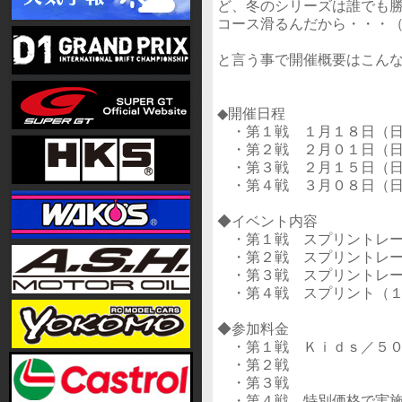
ど、冬のシリーズは誰でも
コース滑るんだから・・・
と言う事で開催概要はこん
◆開催日程
・第１戦 １月１８日（日
・第２戦 ２月０１日（日
・第３戦 ２月１５日（日
・第４戦 ３月０８日（日
◆イベント内容
・第１戦 スプリントレー
・第２戦 スプリントレー
・第３戦 スプリントレー
・第４戦 スプリント（１
◆参加料金
・第１戦 Ｋｉｄｓ／５０
・第２戦
・第３戦
・第４戦 特別価格で実施