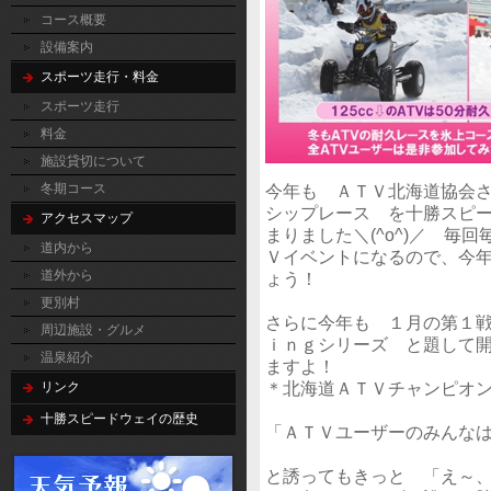
コース概要
設備案内
スポーツ走行・料金
スポーツ走行
料金
施設貸切について
今年も ＡＴＶ北海道協会
冬期コース
シップレース を十勝スピ
アクセスマップ
まりました＼(^o^)／ 
道内から
Ｖイベントになるので、今
道外から
ょう！
更別村
さらに今年も １月の第１
周辺施設・グルメ
ｉｎｇシリーズ と題して開
温泉紹介
ますよ！
＊北海道ＡＴＶチャンピオ
リンク
十勝スピードウェイの歴史
「ＡＴＶユーザーのみんな
と誘ってもきっと 「え～