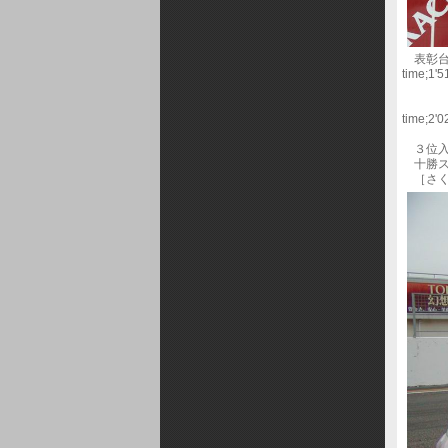
表彰台は
time;1'5
優勝
３位 
time;2'0
３位入
十勝ス
［さく