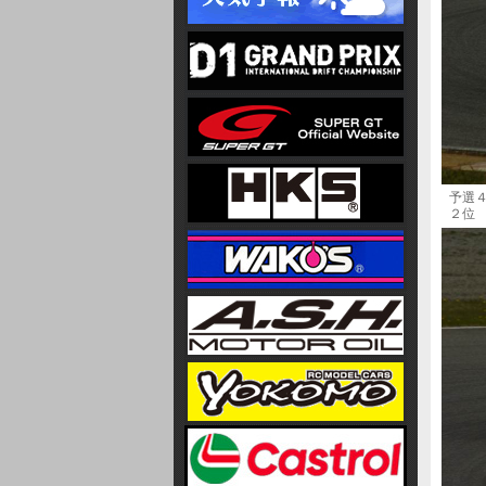
予選４
２位 No