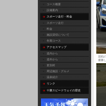
コース概要
設備案内
スポーツ走行・料金
スポーツ走行
料金
施設貸切について
冬期コース
アクセスマップ
道内から
混戦の
道外から
優勝した 
更別村
周辺施設・グルメ
温泉紹介
リンク
十勝スピードウェイの歴史