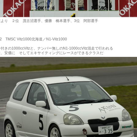
より ２位 茂古沼選手、優勝 橋本選手、3位 阿部選手
2 TMSC Vitz1000北海道／N1-Vitz1000
きの1000ccVitzと、ナンバー無しのN1-1000ccVitz混走で行われる
は、安価に そしてエキサイティングにレースができるクラスだ