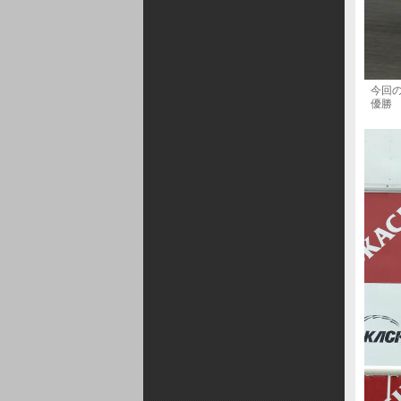
今回の
優勝 No