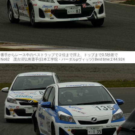
番手からレース中のベストラップで２位まで浮上、トップまで0.5秒差で
82 茂古沼弘将選手(日本工学院・バーダルμヴィッツ) Best time;1'44.924