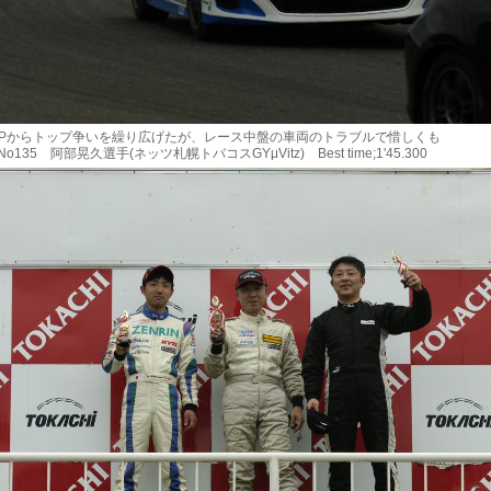
Pからトップ争いを繰り広げたが、レース中盤の車両のトラブルで惜しくも
135 阿部晃久選手(ネッツ札幌トバコスGYμVitz) Best time;1'45.300