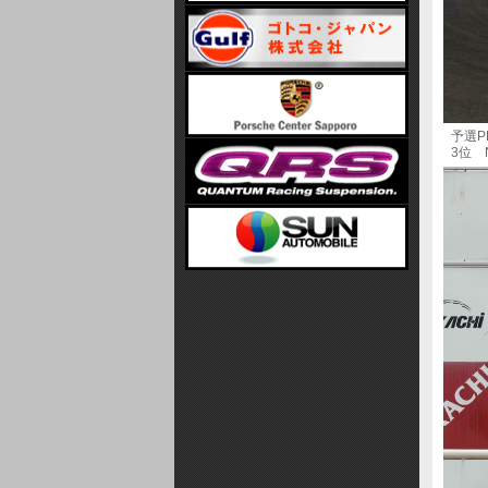
予選P
3位 No