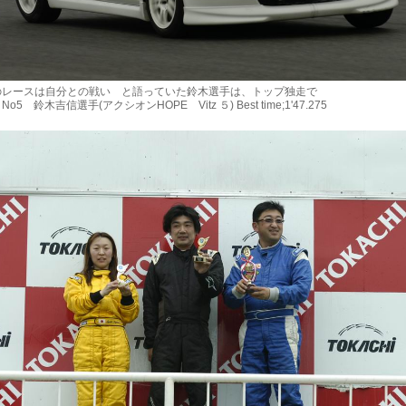
レースは自分との戦い と語っていた鈴木選手は、トップ独走で
5 鈴木吉信選手(アクシオンHOPE Vitz ５) Best time;1'47.275