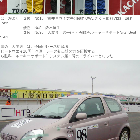
、左より ２位 No18 古井戸彩子選手(Team OWL さくら眼科Vitz) Best
1.586
 No5 鈴木選手
No98 大友俊一選手(さくら眼科ルーキーサポートVitz) Best
2.509
賞の 大友選手は、今回がレース初出場！
ピードウエイ20周年企画 レース初出場の方を応援する
ら眼科 ルーキーサポート］システム第１号のドライバーとなった