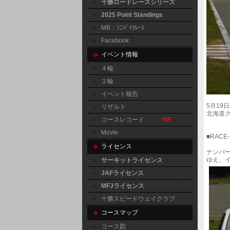
十勝ロードレースシリーズ
2025 Point Standings
MB：ﾐﾆﾊﾞｲｸﾚｰｽ
Facebook
イベント情報
４輪
２輪
イベント報告
5月19
リザルト
北海道
コースレコード
NR
Movie
■RACE-
ライセンス
ナンバー
ゆえ、
サーキットライセンス
JAFライセンス
MFJライセンス
十勝スピードウェイクラブ
コースマップ
コース図