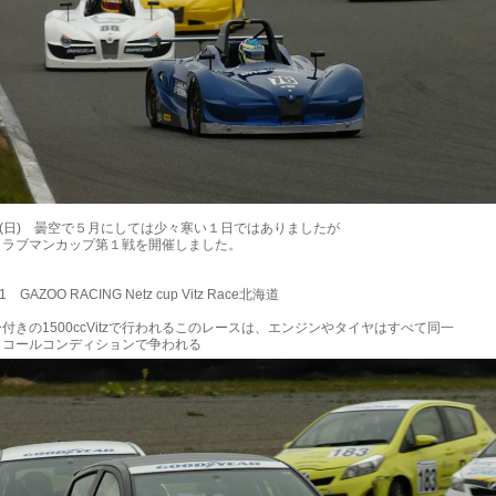
日(日) 曇空で５月にしては少々寒い１日ではありましたが
クラブマンカップ第１戦を開催しました。
1 GAZOO RACING Netz cup Vitz Race北海道
付きの1500ccVitzで行われるこのレースは、エンジンやタイヤはすべて同一
イコールコンディションで争われる