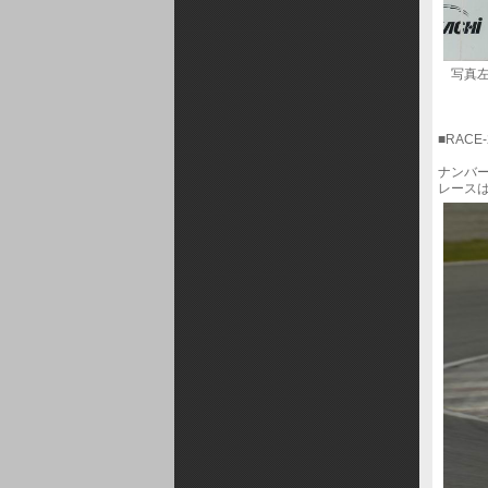
写真左
■RACE-
ナンバー付
レース