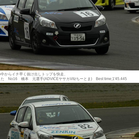
中からイチ早く抜け出しトップを快走、
No16 橋本 元選手(ADVICEヤサカVitzちーとま) Best time;1'45.445