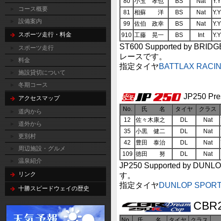
80
小玉 孝也
BS
Nat
Y.
コース概要
81
相蘇 洋
BS
Nat
Y.
設備案内
99
佐伯 政幸
BS
Nat
Y.
スポーツ走行・料金
910
工藤 晃一
BS
Int
Y.
ST600 Supported by
スポーツ走行
レースです。
料金
指定タイヤ
BATTLAX RACIN
施設貸切について
冬期コース
JP250 Pr
アクセスマップ
No.
氏 名
タイヤ
クラス
道内から
12
佐々木康之
DL
Nat
道外から
35
小黒 健二
DL
Nat
更別村
42
豊田 泰治
DL
Nat
周辺施設・グルメ
109
徳田 努
DL
Nat
温泉紹介
JP250 Supported b
す。
リンク
指定タイヤ
DUNLOP SPORT
十勝スピードウェイの歴史
CBR2
No.
氏 名
タイヤ
クラス