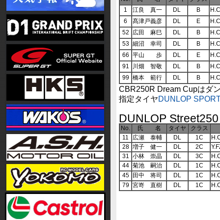
1
江良 真一
DL
B
H.
6
髙津戸義彦
DL
E
H.
52
広田 麻巳
DL
B
H.
53
細沼 幸司
DL
B
H.
66
平山 歩
DL
E
H.
91
川畑 智敬
DL
B
H.
99
橋本 範行
DL
B
H.
CBR250R Dream C
指定タイヤ
DUNLOP SPORT
DUNLOP Street250
No.
氏 名
タイヤ
クラス
11
広瀬 泰輔
DL
1C
H.
28
増子 健一
DL
2C
Y.
31
小林 崇晶
DL
3C
H.
44
菊池 嗣治
DL
1C
H.
45
田中 将司
DL
1C
H.
79
宮嵜 直樹
DL
1C
H.