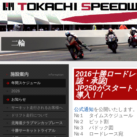
2016十勝ロードレ
認・承認]
年間スケジュール
JP250がスタート
2026
導入！！
お知らせ
サーキット走行されるお客様へ
公式通知
を公開いたします
№１ タイムスケジュール
ドリフト走行について
№２ ピット割
北海道クラブマンカップレース
№３ パドック図
十勝サーキットトライアル
№４ ロードレース宛