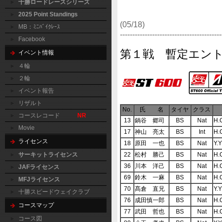
十勝ロードレースシリーズ
2025 Point Standings
(05/18)
MB：ﾐﾆﾊﾞｲｸﾚｰｽ
‐‐‐‐‐‐‐‐‐‐‐‐‐‐‐‐‐‐‐‐‐‐‐‐‐‐‐‐‐‐‐‐‐‐‐‐‐‐‐‐‐
Facebook
第１戦 暫定エン
イベント情報
４輪
２輪
イベント報告
リザルト
No.
氏 名
タイヤ
クラス
コースレコード
NR
13
鍋谷 郷司
BS
Nat
H.
Movie
17
神山 亮太
BS
Int
H.
ライセンス
18
原田 一也
BS
Nat
Y.
22
松村 勝己
BS
Nat
H.
サーキットライセンス
36
川本 洋己
BS
Nat
H.
JAFライセンス
69
鈴木 一麻
BS
Nat
H.
MFJライセンス
70
髙倉 直兄
BS
Nat
Y.
十勝スピードウェイクラブ
76
成田慎一郎
BS
Nat
H.
コースマップ
77
武田 哲也
BS
Nat
H.
コース図