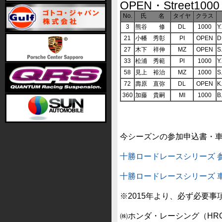
OPEN・Street1000
No.
氏 名
タイヤ
クラス
3
熊谷 修
DL
1000
Y
21
小幡 秀彰
PI
OPEN
D
27
木下 祥伸
MZ
OPEN
S
33
松浦 秀範
Pl
1000
Y
58
見上 裕治
MZ
1000
S
72
壽原 直弥
DL
OPEN
K
360
加藤 貴嗣
MI
1000
B
今シーズンの参加申込書・
十勝ロードレースシリーズ 
十勝ロードレースシリーズ 
※2015年より、必ず必要
㈱ホンダ・レーシング（HRC）よ