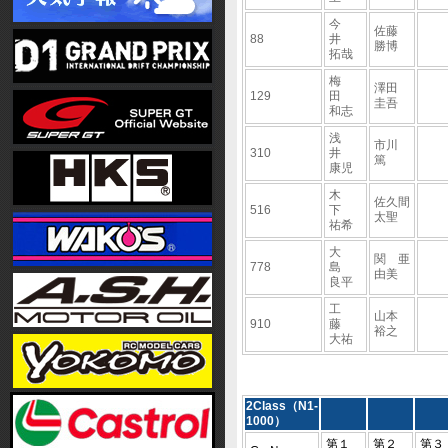
今
佐藤
88
井
勝博
拓哉
梅
澤田
129
田
圭吾
和志
浅
市川
310
井
篤
康児
木
佐久間
516
下
太聖
祐希
大
関 亜
778
島
由美
良平
工
山本
910
藤
裕之
大祐
2Class（N1-
1000）
第１
第２
第３