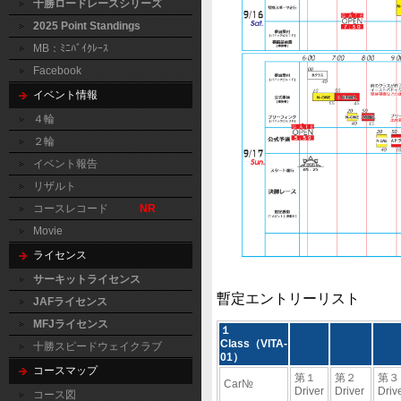
十勝ロードレースシリーズ
2025 Point Standings
MB：ﾐﾆﾊﾞｲｸﾚｰｽ
Facebook
イベント情報
４輪
２輪
イベント報告
リザルト
コースレコード
NR
Movie
ライセンス
サーキットライセンス
暫定エントリーリスト
JAFライセンス
MFJライセンス
１
Class（VITA-
十勝スピードウェイクラブ
01）
コースマップ
第１
第２
第３
Car№
Driver
Driver
Driv
コース図