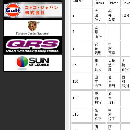
Car№
Driver
Driver
Drive
大
碓
2
堀
井
TBN
佳祐
久彦
遠
7
藤
優斗
安
中
9
藤
村
義明
高幸
川
大橋
大
95
上
悠一
橋
真人
郎
正澄
山
熊
西
110
市
谷
村
遼平
康男
和則
鹿
於
163
内
本
邦宜
洋行
後
中
610
藤
村
祥平
涼子
酒
阿