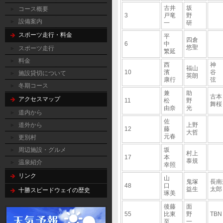
古井
坂
コース概要
3
戸竜
野
設備案内
一
研
スポーツ走行・料金
平
四倉
6
中
悠聖
スポーツ走行
繁延
料金
西
神
福山
10
濱
施設貸切について
英朗
康行
弦
冬期コース
兼
助
古
アクセスマップ
11
松
野
舞桜
由奈
光
道内から
佐
道外から
上野
12
藤
大哲
元春
更別村
周辺施設・グルメ
坂
村上
17
本
泰規
温泉紹介
幸照
リンク
山
鬼塚
長南
48
口
益生
太郎
十勝スピードウェイの歴史
琢美
後藤
面
55
比東
野
TBN
至
一