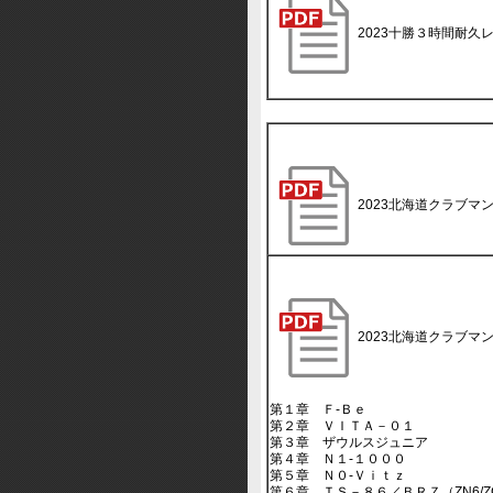
2023十勝３時間耐久
2023北海道クラブマ
2023北海道クラブマ
第１章 Ｆ‐Ｂｅ
第２章 ＶＩＴＡ－０１
第３章 ザウルスジュニア
第４章 Ｎ１‐１０００
第５章 Ｎ０‐Ｖｉｔｚ
第６章 ＴＳ－８６／ＢＲＺ（ZN6/Z