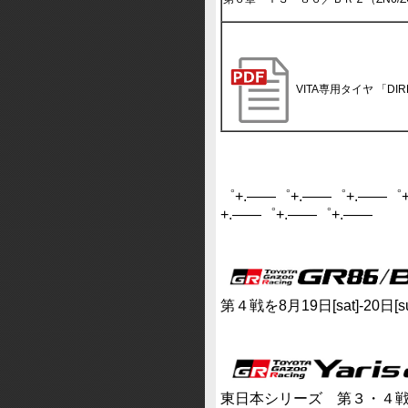
VITA専用タイヤ 「DIR
゜+.――゜+.――゜+.――゜
+.――゜+.――゜+.――
第４戦を8月19日[sat]-20日
東日本シリーズ 第３・４戦を6月