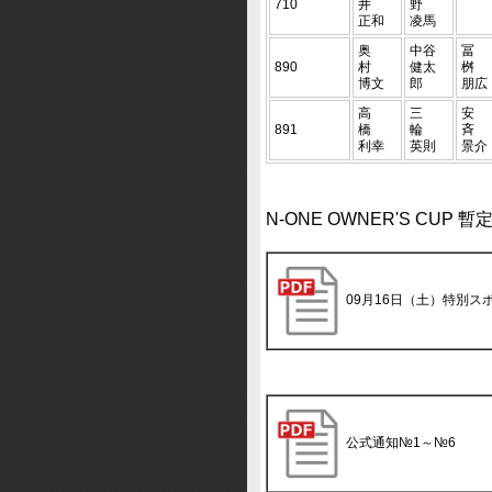
710
井
野
正和
凌馬
奥
中谷
冨
890
村
健太
桝
博文
郎
朋広
高
三
安
891
橋
輪
斉
利幸
英則
景介
N-ONE OWNER'S CUP
09月16日（土）特別ス
公式通知№1～№6