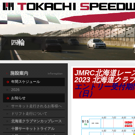
JMRC北海道レー
2023 北海道ク
年間スケジュール
エントリー受付期間
2026
（日）
お知らせ
サーキット走行されるお客様へ
ドリフト走行について
北海道クラブマンカップレース
十勝サーキットトライアル