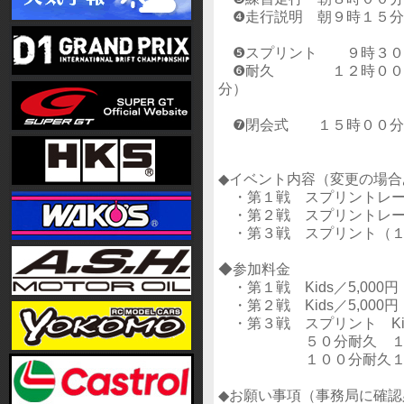
❹走行説明 朝９時１５分
❺スプリント ９時３０
❻耐久 １２時００分頃
分）
❼閉会式 １５時００分
◆イベント内容（変更の場合
・第１戦 スプリントレー
・第２戦 スプリントレー
・第３戦 スプリント（１
◆参加料金
・第１戦 Kids／5,000円
・第２戦 Kids／5,000円
・第３戦 スプリント Kids
５０分耐久 １名／4,0
１００分耐久１名／8,0
◆お願い事項（事務局に確認