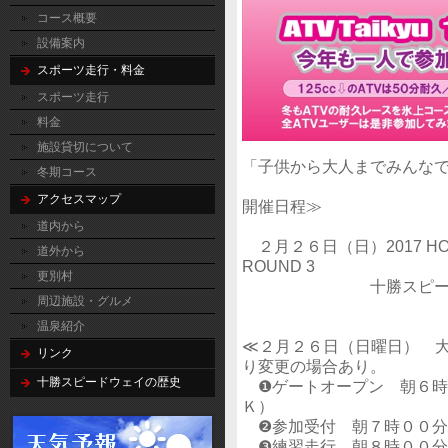
コース概要
設備案内
スポーツ走行・料金
スポーツ走行
料金
施設貸切について
「子供から大人までみんな
冬期コース
アクセスマップ
開催日程≫
道内から
２月２６日（日）2017 HOKKA
道外から
ROUND 3
更別村
十勝スピードウェ
周辺施設・グルメ
温泉紹介
≪２月２６日（日曜日） 
リンク
り変更の場合あり。
十勝スピードウェイの歴史
❶ゲートオープン 朝６時
Ｋ）
❷参加受付 朝７時００分
❸練習走行 朝８時００分