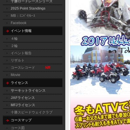
十勝ロードレースシリーズ
2025 Point Standings
MB：ﾐﾆﾊﾞｲｸﾚｰｽ
Facebook
イベント情報
４輪
２輪
イベント報告
リザルト
コースレコード
NR
Movie
ライセンス
サーキットライセンス
JAFライセンス
MFJライセンス
十勝スピードウェイクラブ
コースマップ
コース図