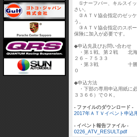
①ナーフバー、キルスイッ
さい。
②ＡＴＶ協会指定のゼッケ
う。
③ＡＴＶ協会指定のスポー
保険に加入が必要です。
◆申込先及びお問い合わせ
・第１戦、第２戦 北海道
２６－７５３３
・第３戦 十勝スピー
０
◆申込方法
・下部の専用申込用紙に必
３３６６）でＯＫ。
- ファイルのダウンロード -
2017年ＡＴＶイベント申込用紙
- イベント報告ファイル -
0226_ATV_RESULT.pdf