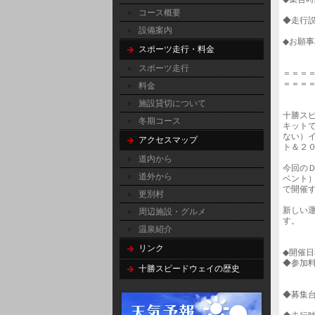
コース概要
◆走行
設備案内
◆お願
スポーツ走行・料金
スポーツ走行
＝＝＝
＝＝＝
料金
施設貸切について
十勝ス
冬期コース
キット
ない）
アクセスマップ
ト＆２
道内から
今回の
道外から
ベント
で開催
更別村
新しい
周辺施設・グルメ
す。
温泉紹介
リンク
◆開催
◆参加
十勝スピードウェイの歴史
【２０
◆募集