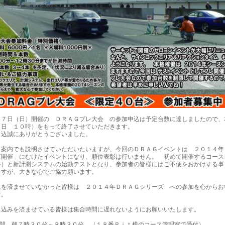
２７日（日）開催の ＤＲＡＧプレ大会 の参加申込は予定台数に達しましたので、
１日 １０時）をもって終了させていただきます。
申込誠にありがとうございました。
ト案内でも説明させていただいたいますが、今回のＤＲＡＧイベントは ２０１４年
ズ開催 にむけたイベントになり、順位表彰は行いません。 初めて開催するコース
路）と新計測システムの始動テストとなり、参加者の皆様にはご不便をおかけする事
ますが、大きな心でご協力願います。
込を済ませていなかった皆様は ２０１４年ＤＲＡＧシリーズ への参加を心からお
す。
し込みを済ませている皆様は集合時間に遅れないようにお願いいたします。
時間 朝７時３０分～８時３０分 （１８番Ｐｉｔ横のコース管理室で受付）