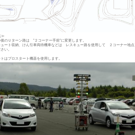
点≫
後のＵターン路は ”２コーナー手前”に変更します。
シュート収納、けん引車両待機車などは レスキュー路を使用して ２コーナー地点
ださい。
ートはプロスタート機器を使用します。