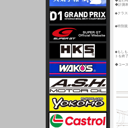
◆走行
◆計測
◆クラ
＊10
◆特別
②指
③計測
④計
⑤レー
◆もし
トを終
◆コー