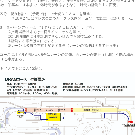
時間 ゲートＯｐｅｎ／７時頃、受付／７時頃～８時、計測／８時３０分頃～１２時
本数 ①基本 ４本まで ②時間が余るようなら 時間内計測自由に変更。
ス区分 現在検討中（予定では 上士幌ＤＲＡＧ を継承）
月27日はプレ大会につき クラス区分 及び 表彰式 はありません
規則 ①バーンアウトは ”１走行につき１回のみ” とする。
定場所以外では一切ラインロックを禁止。
時間内に４本計測できない場合でも競技は終了する。
測する順番は自由とする。
ンは各自で左右を変更する事（レーンの管理は各自で行う事）
もコースにオイルが漏れた場合はレーンの閉鎖。両レーンが走行（計測）不能の場合
了する事がある。
スレイアウトはこんな感じ。