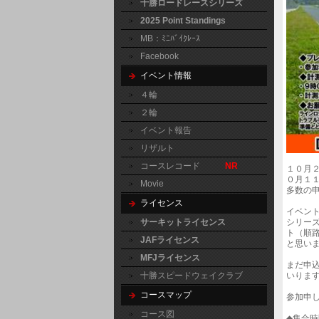
十勝ロードレースシリーズ
2025 Point Standings
MB：ﾐﾆﾊﾞｲｸﾚｰｽ
Facebook
イベント情報
４輪
２輪
イベント報告
リザルト
コースレコード
NR
１０月
０月１
Movie
多数の
ライセンス
イベン
シリー
サーキットライセンス
ト（順
JAFライセンス
と思い
MFJライセンス
まだ申
いりま
十勝スピードウェイクラブ
コースマップ
参加申
コース図
◆集合