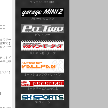
ラジコンCaf'e HRC
ガレージミニッツ
＝＝
＝＝
ピット ツー
までサー
計測でき
６フィー
マルマンモーターズ
テストイ
４年仕様
していま
オートショップヴァリ・パン
オートサービスたかはし
】
SKスポーツ