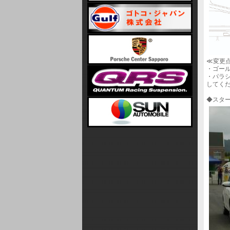
≪変更
・ゴール
・パラ
してく
◆スタ