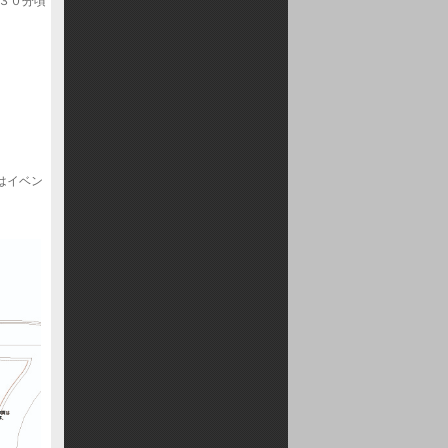
３０分頃
。
はイベン