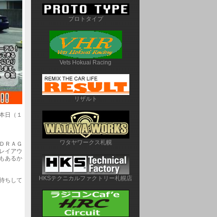
プロトタイプ
Vets Hokuai Racing
リザルト
本日（１
ワタヤワークス札幌
ＤＲＡＧ
レイアウ
もあるか
HKSテクニカルファクトリー札幌店
待ちして