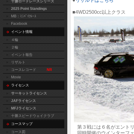
●
リザルトはこちら
十勝ロードレースシリーズ
2025 Point Standings
■4WD2500cc以上クラス
MB：ﾐﾆﾊﾞｲｸﾚｰｽ
Facebook
イベント情報
４輪
２輪
イベント報告
リザルト
コースレコード
NR
Movie
ライセンス
サーキットライセンス
JAFライセンス
MFJライセンス
十勝スピードウェイクラブ
コースマップ
第３戦には６名がエント
コース図
同時開催のウインターフェスのT