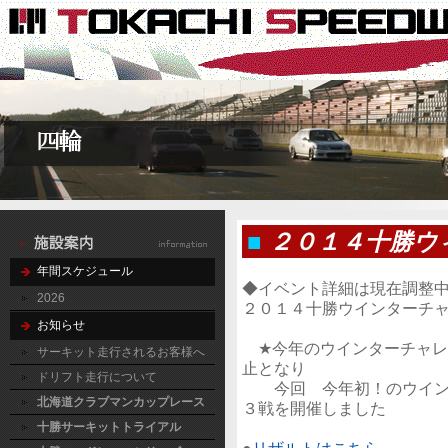
■
２０１４十勝ウ
年間スケジュール
◆イベント詳細は現在調整
2026
２０１４十勝ウインターチ
お知らせ
★今年のウインターチャレ
サーキット走行されるお客様へ
止となり
ドリフト走行について
今回 今年初！のウインタ
北海道クラブマンカップレース
３戦を開催しました
十勝サーキットトライアル