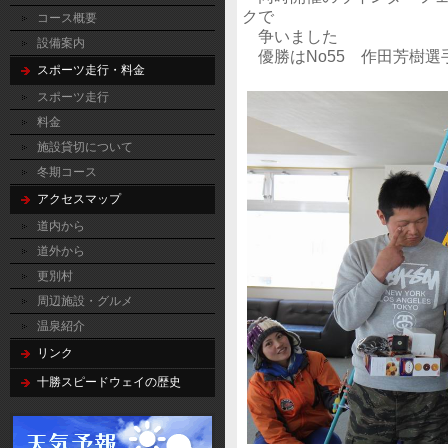
クで
コース概要
争いました
設備案内
優勝はNo55 作田芳樹選手(ｲﾝ
スポーツ走行・料金
スポーツ走行
料金
施設貸切について
冬期コース
アクセスマップ
道内から
道外から
更別村
周辺施設・グルメ
温泉紹介
リンク
十勝スピードウェイの歴史