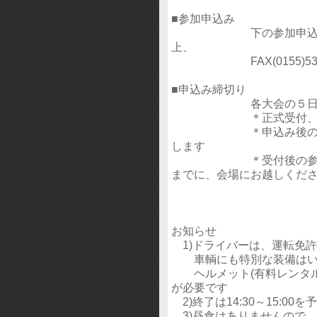
■参加申込み
下の参加申込書(pdf
上、
FAX(0155)53-3
■申込み締切り
各大会の５日前（火
＊正式受付、参加料
＊申込み後のキャンセ
します
＊受付後の参加受理書
までに、会場にお越しくだ
お知らせ
1)ドライバーは、運転免許
車輌にも特別な装備はい
ヘルメット(有料レンタルあ
が必要です
2)終了は14:30～15:00
3)昼食はありませんので