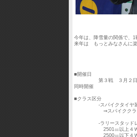
今年は、降雪量の関係で、1
来年は もっとみなさんに
■開催日
第３戦 ３月２日(日)
同時開催
■クラス区分
‐スパイクタイヤ装着
⇒スパイククラスは、
‐ラリースタッドレス
2501㏄以上４Ｗ
2500㏄以下４Ｗ