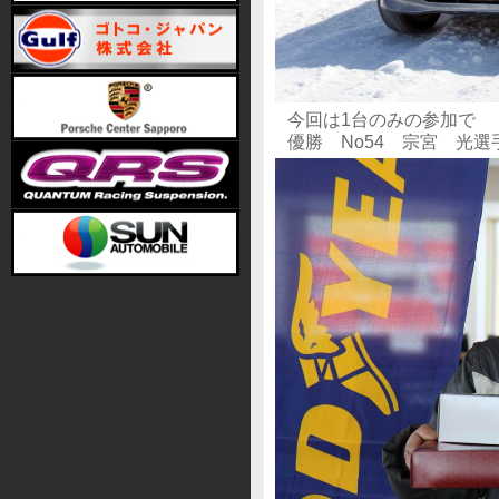
今回は1台のみの参加で
優勝 No54 宗宮 光選手(ﾌｨｯﾄ