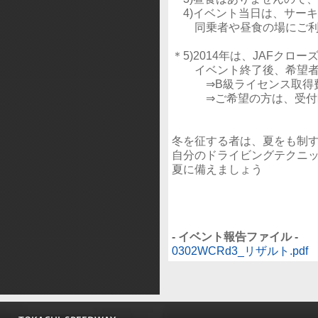
4)イベント当日は、サー
同乗者や昼食の場にご利
＊5)2014年は、JAFク
イベント終了後、希望者は
⇒B級ライセンス取得費
⇒ご希望の方は、受付時
冬を征する者は、夏をも制
自分のドライビングテクニ
夏に備えましょう
- イベント報告ファイル -
0302WCRd3_リザルト.pdf