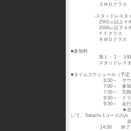
２ＷＤクラス
‐スタッドレスタイヤ
2501㏄以上４Ｗ
2500㏄以下４Ｗ
ＦＦクラス
ＲＷＤクラス
■参加料
第１・２・３
スタッドレスタイヤ装着
■タイムスケジュール（予定
6:30～ サウス
7:00～ 参加
7:30～ 完熟
8:30～ ドライバ
9:30～ 走行開
★走行は、ウイン
いて、Tokachi-1コースのみ
走行し
14:30 終了