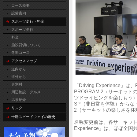
コース概要
設備案内
スポーツ走行・料金
スポーツ走行
料金
施設貸切について
冬期コース
アクセスマップ
道内から
道外から
更別村
「Driving Experienc
PROGRAM 2（サーキットの
周辺施設・グルメ
ツドライビングを楽しもう） /
温泉紹介
SP（非日常を体験）からな
リンク
2（サーキットの楽しさを体
十勝スピードウェイの歴史
名称変更前は、各サーキットの
Experience」は、ほぼ