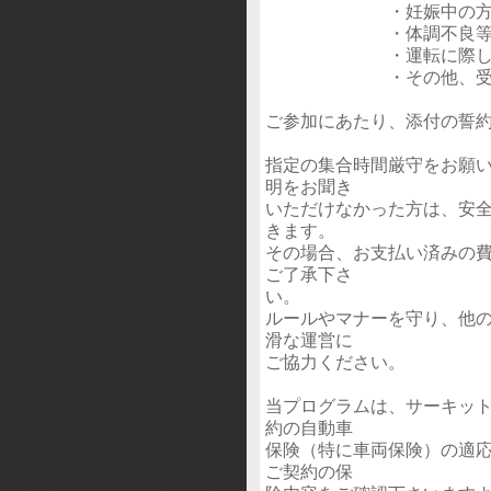
・妊娠中の
・体調不良等、参加
・運転に際し、補助
・その他、受付にて安
ご参加にあたり、添付の誓
指定の集合時間厳守をお願
明をお聞き
いただけなかった方は、安
きます。
その場合、お支払い済みの
ご了承下さ
い。
ルールやマナーを守り、他
滑な運営に
ご協力ください。
当プログラムは、サーキッ
約の自動車
保険（特に車両保険）の適
ご契約の保