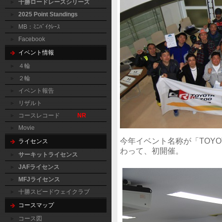
十勝ロードレースシリーズ
2025 Point Standings
MB：ﾐﾆﾊﾞｲｸﾚｰｽ
Facebook
イベント情報
４輪
２輪
イベント報告
リザルト
コースレコード
NR
Movie
今年イベント名称が「TOYOTA GA
ライセンス
わって、初開催。
サーキットライセンス
JAFライセンス
MFJライセンス
十勝スピードウェイクラブ
コースマップ
コース図