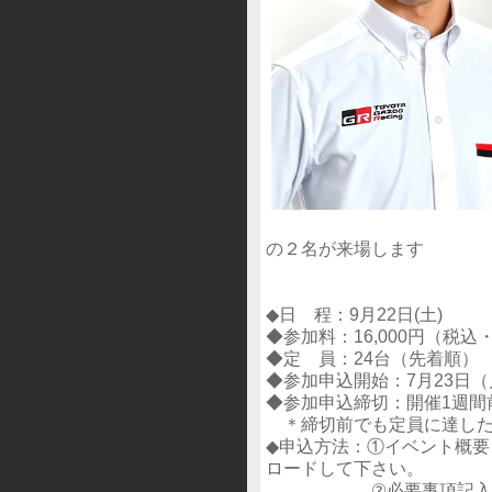
の２名が来場します
◆日 程：9月22日(土)
◆参加料：16,000円（税
◆定 員：24台（先着順）
◆参加申込開始：7月23日（
◆参加申込締切：開催1週間
＊締切前でも定員に達した
◆申込方法：①イベント概
ロードして下さい。
②必要事項記入の上、