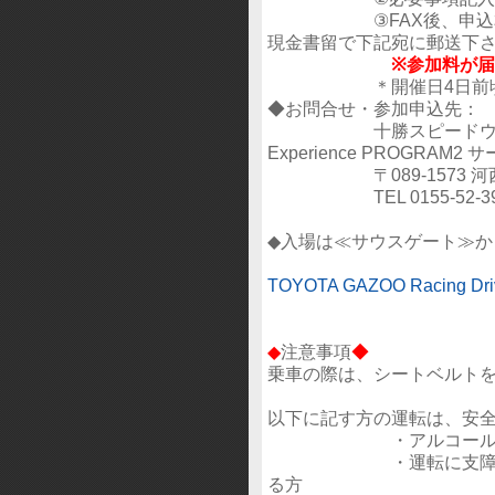
③FAX後、申込本書に
現金書留で下記宛に郵送下
※参加料が
＊開催日4日前頃迄に
◆お問合せ・参加申込先：
十勝スピードウェイ内 『TOY
Experience PROGR
〒089-1573 河西
TEL 0155-52-3910 
◆入場は≪サウスゲート≫か
TOYOTA GAZOO Racing Dr
◆
注意事項
◆
乗車の際は、シートベルト
以下に記す方の運転は、安
・アルコールを飲
・運転に支障を及ぼす
る方