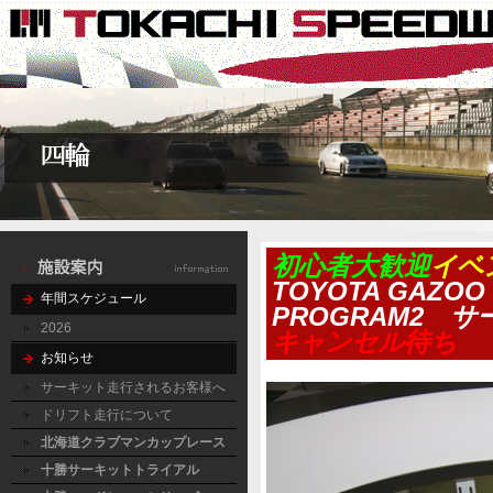
初心者大歓迎
イベ
TOYOTA GAZOO Ra
年間スケジュール
PROGRAM2 
2026
キャンセル待ち
お知らせ
サーキット走行されるお客様へ
ドリフト走行について
北海道クラブマンカップレース
十勝サーキットトライアル