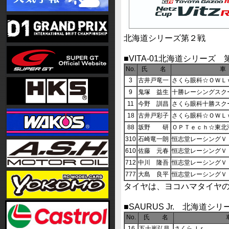
北海道シリーズ第２戦
■VITA-01北海道シリーズ 
No.
氏 名
車
3
古井戸竜一
さくら眼科☆ＯＷＬ
9
鬼塚 益生
十勝レーシングスク
11
今野 訓昌
さくら眼科十勝スク
18
古井戸彩子
さくら眼科☆ＯＷＬ
88
坂野 研
ＯＰＴｅｃｈ☆東北
310
石崎竜一朗
恒志堂レーシングＶ
610
佐藤 元春
恒志堂レーシングＶ
712
中川 隆吾
恒志堂レーシングＶ
777
大島 良平
恒志堂レーシングＶ
タイヤは、ヨコハマタイヤ
■SAURUS Jr. 北海道シ
No.
氏 名
16
五十嵐弘昌
さくらＪｒ．