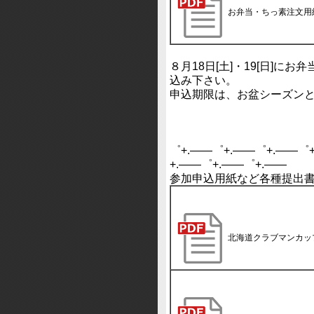
お弁当・ちっ素注文用
８月18日[土]・19[日]に
込み下さい。
申込期限は、お盆シーズンと
゜+.――゜+.――゜+.――゜
+.――゜+.――゜+.――
参加申込用紙など各種提出
北海道クラブマンカッ