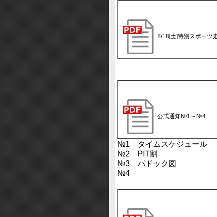
8/18[土]特別スポー
公式通知№1～№4
№1 タイムスケジュール
№2 PIT割
№3 パドック図
№4