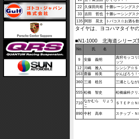
22
久保田尚裕
十勝レーシングス
33
吉田 哲也
十勝レーシングス
135
阿部 晃太
トバコス☆お酒を
タイヤは、ヨコハマタイヤ
■N1-1000 北海道シリー
No.
氏 名
真狩モッコリ
9
安藤 義明
ッツ
12
川嶋 雅人
シンシア☆Ｓ
163
齋藤 裕美
がんばろう！
360
三浦 稔呂
三浦としなが
555
松橋 智史
松橋歯科クリ
なかむら りょう
710
ＳＴＥＰ☆Ｎ
こ
890
中村 高幸
ステップ・Ｎ