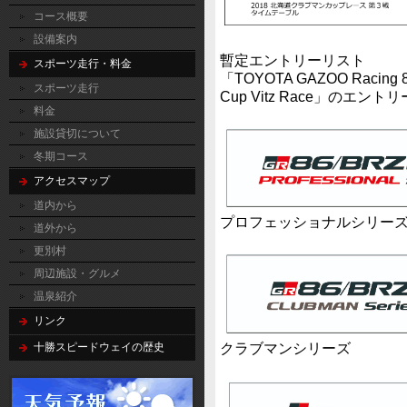
コース概要
設備案内
暫定エントリーリスト
スポーツ走行・料金
「TOYOTA GAZOO Racing 86
スポーツ走行
Cup Vitz Race」の
料金
施設貸切について
冬期コース
アクセスマップ
道内から
プロフェッショナルシリー
道外から
更別村
周辺施設・グルメ
温泉紹介
リンク
クラブマンシリーズ
十勝スピードウェイの歴史