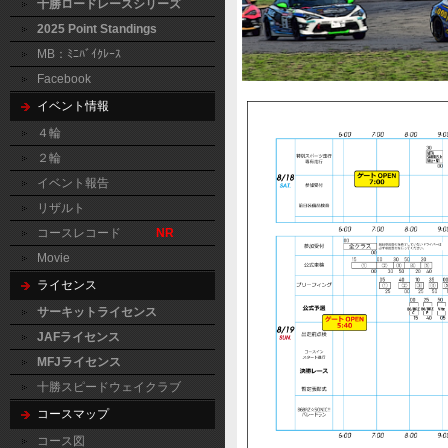
十勝ロードレースシリーズ
2025 Point Standings
MB：ﾐﾆﾊﾞｲｸﾚｰｽ
Facebook
イベント情報
４輪
２輪
イベント報告
リザルト
コースレコード
NR
Movie
ライセンス
サーキットライセンス
JAFライセンス
MFJライセンス
十勝スピードウェイクラブ
コースマップ
コース図