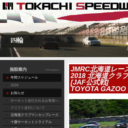
JMRC北海道レー
2018 北海道ク
年間スケジュール
[JAF公式戦]
2026
TOYOTA GAZOO 
お知らせ
サーキット走行されるお客様へ
ドリフト走行について
北海道クラブマンカップレース
十勝サーキットトライアル