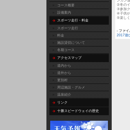
ンガン
②冬の
コース概要
③参加
設備案内
④子供
⑤楽しく
スポーツ走行・料金
スポーツ走行
- ファ
2017遊
料金
施設貸切について
冬期コース
アクセスマップ
道内から
道外から
更別村
周辺施設・グルメ
温泉紹介
リンク
十勝スピードウェイの歴史