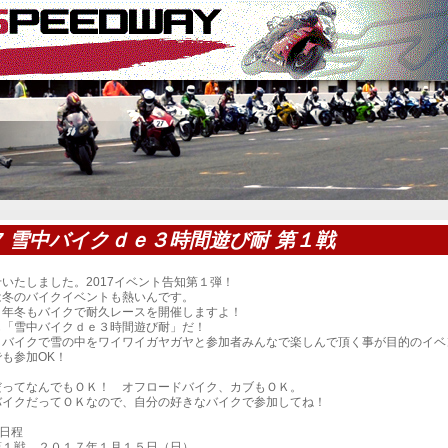
17 雪中バイクｄｅ３時間遊び耐 第１戦
いたしました。2017イベント告知第１弾！
は冬のバイクイベントも熱いんです。
７年冬もバイクで耐久レースを開催しますよ！
も「雪中バイクｄｅ３時間遊び耐」だ！
りバイクで雪の中をワイワイガヤガヤと参加者みんなで楽しんで頂く事が目的のイベ
も参加OK！
だってなんでもＯＫ！ オフロードバイク、カブもＯＫ。
バイクだってＯＫなので、自分の好きなバイクで参加してね！
日程
戦 ２０１７年１月１５日（日）