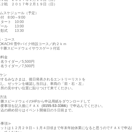
戦 ２０１７年２月１９日（日）
ムスケジュール（予定）
8:00～9:00
ート 10:00
ル 13:00
式 13:30
・コース
ACHI 雪中バイク特設コース／約２ｋｍ
スピードウェイサウスゲート付近
料金
ライダー／5,500円
ライダー／7,500円
ケン
るみなさまは、後日発表されるエントリーリストを
、ゼッケンを確認し当日は、車両の「前・右・左」
の見やすい位置に貼りつけて来てください。
方法
スピードウェイのHPから申込用紙をダウンロードして
項を記入後にＦＡＸ
（0155-53-3366）
で申込んでください。
の締め切りはイベント開催日の５日前まで。
い事項≫
キットは１２月２９日～１月４日頃まで年末年始休業になると思うのでＦＡＸで申込