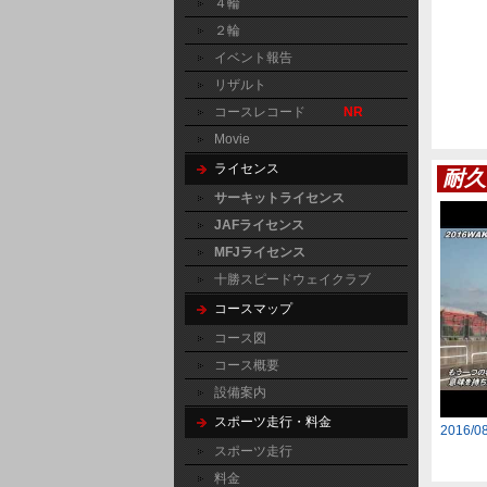
４輪
２輪
イベント報告
リザルト
コースレコード
NR
Movie
ライセンス
耐久
サーキットライセンス
JAFライセンス
MFJライセンス
十勝スピードウェイクラブ
コースマップ
コース図
コース概要
設備案内
スポーツ走行・料金
2016/
スポーツ走行
料金