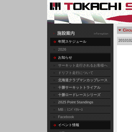
Circ
2010
年間スケジュール
2026
お知らせ
サーキット走行されるお客様へ
ドリフト走行について
北海道クラブマンカップレース
十勝サーキットトライアル
十勝ロードレースシリーズ
2025 Point Standings
MB：ﾐﾆﾊﾞｲｸﾚｰｽ
Facebook
イベント情報