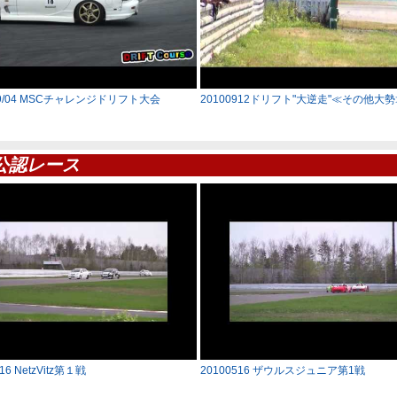
/09/04 MSCチャレンジドリフト大会
20100912ドリフト"大逆走"≪その他大
公認レース
16 NetzVitz第１戦
20100516 ザウルスジュニア第1戦