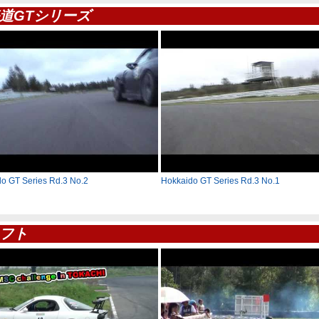
道GTシリーズ
o GT Series Rd.3 No.2
Hokkaido GT Series Rd.3 No.1
フト