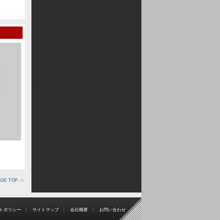
ース
20091115十勝初雪エンデューロ
５
20091115十勝初雪エンデューロ
４
2016/08/21 走ってみるベサー開催記念
2016/08/28 十勝
催記念
AGE TOP
トポリシー
|
サイトマップ
|
会社概要
|
お問い合わせ
20091115十勝初雪エンデューロ