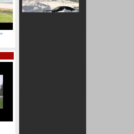
20101026第１回スタッドレス乗り
№１ダイジェスト
勢≫
20100912ドリフト大会"大逆走"≪熊久保選手≫
120100912"DRIFT
2011十勝氷上コースレイアウト動
画