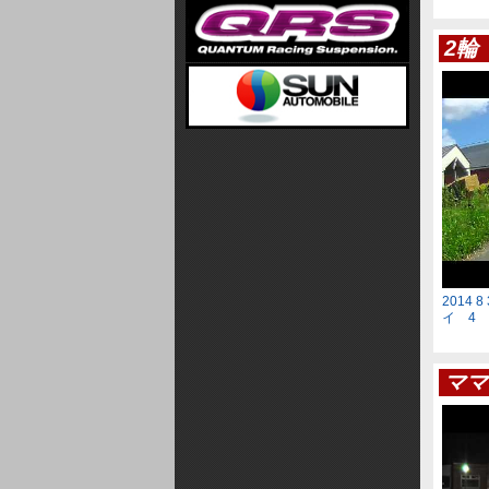
2輪
2014 8
イ 4
ママ