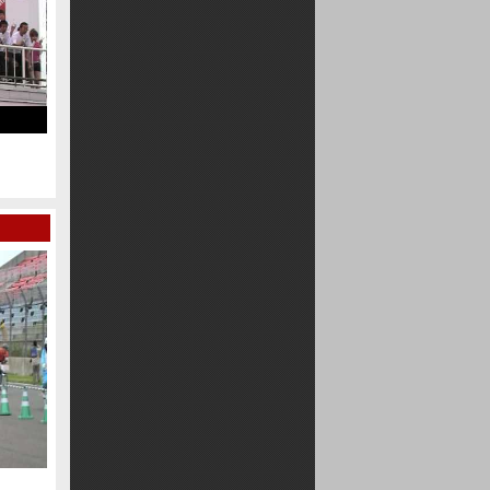
20091115十勝初雪エンデューロ
感動のゴール！！
夜が明けて、ゴールは近
７
20091115十勝初雪エンデューロ
６
2009全日本ママチャリ12時間耐久レース
十勝 2008年 全日本