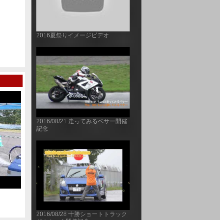
2016夏祭りイメージビデオ
2016/08/21 走ってみるベサー開催
記念
20101031 WAKO'ScupOPTＩON2 510kmsun
20101107軽自動車
耐 ≪後編≫②
前編
2016/08/28 十勝ショートトラック