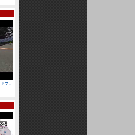
2011スタッドレスタイヤ専用コー
スの動画
GOLF Ⅴ GTI でサーキット初走行
スピードウェ
2014 8 31 BIKE Festival Day2 十勝スピードウ
2014 8 31 BIKE Fes
ェイ 2
ェイ 1
20091115十勝初雪エンデューロ
８