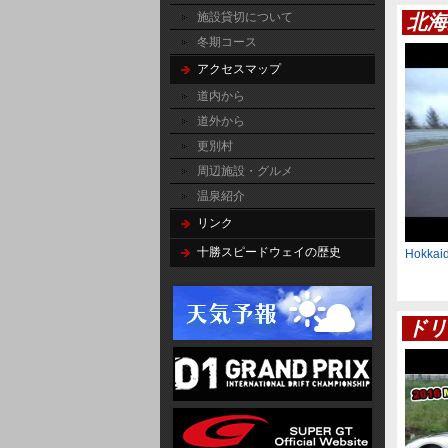
施設貸切について
北海
冬期コース
アクセスマップ
道内から
道外から
更別村
周辺施設・グルメ
温泉紹介
リンク
十勝スピードウェイの歴史
Hokkaid
ドリ