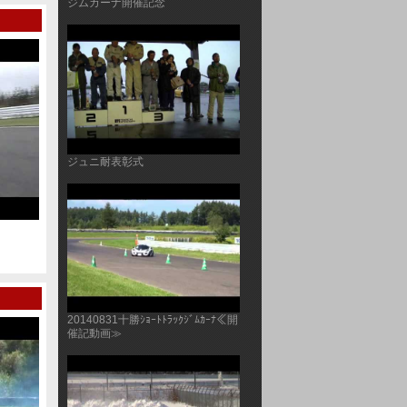
ジムカーナ開催記念
ジュニ耐表彰式
20100920北海道GT第３戦(ﾀﾞｲｼﾞｪｽﾄ版)
2010.5.3 ＨＧＴＳ
ループ
20140831十勝ｼｮｰﾄﾄﾗｯｸｼﾞﾑｶｰﾅ≪開
催記動画≫