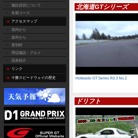
施設貸切について
北海道GTシリーズ
冬期コース
アクセスマップ
道内から
道外から
更別村
周辺施設・グルメ
温泉紹介
リンク
十勝スピードウェイの歴史
Hokkaido GT Series Rd.3 No.2
ドリフト