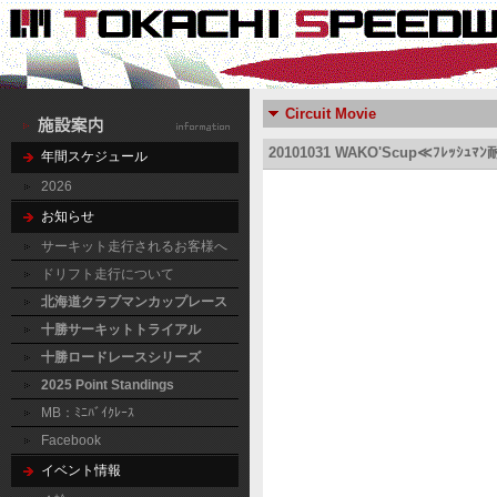
Circuit Movie
20101031 WAKO'Scup≪ﾌﾚｯｼｭ
年間スケジュール
2026
お知らせ
サーキット走行されるお客様へ
ドリフト走行について
北海道クラブマンカップレース
十勝サーキットトライアル
十勝ロードレースシリーズ
2025 Point Standings
MB：ﾐﾆﾊﾞｲｸﾚｰｽ
Facebook
イベント情報