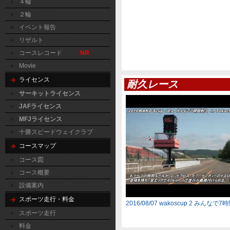
４輪
２輪
イベント報告
リザルト
コースレコード
NR
Movie
ライセンス
耐久レース
サーキットライセンス
JAFライセンス
MFJライセンス
十勝スピードウェイクラブ
コースマップ
コース図
コース概要
設備案内
スポーツ走行・料金
2016/08/07 wakoscup 2 みんなで
スポーツ走行
料金