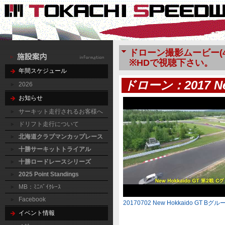
ドローン撮影ムービー(4
※HDで視聴下さい。
年間スケジュール
ドローン：2017 New
2026
お知らせ
サーキット走行されるお客様へ
ドリフト走行について
北海道クラブマンカップレース
十勝サーキットトライアル
十勝ロードレースシリーズ
2025 Point Standings
MB：ﾐﾆﾊﾞｲｸﾚｰｽ
Facebook
20170702 New Hokkaido GT B
イベント情報