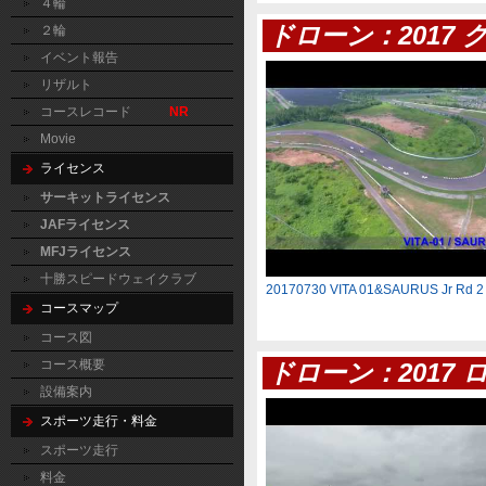
４輪
ドローン：2017
２輪
イベント報告
リザルト
コースレコード
NR
Movie
ライセンス
サーキットライセンス
JAFライセンス
MFJライセンス
十勝スピードウェイクラブ
20170730 VITA 01&SAURUS Jr Rd 2
コースマップ
コース図
コース概要
ドローン：2017
設備案内
スポーツ走行・料金
スポーツ走行
料金