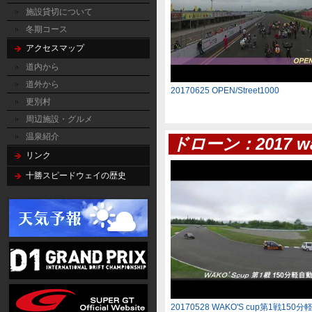
施設貸切について
冬期コース
アクセスマップ
道内から
道外から
20170625 OPEN/Street1000
更別村
周辺施設・グルメ
温泉紹介
ドローン：2017 w
リンク
十勝スピードウェイの歴史
20170528 WAKO'S cup第1戦15