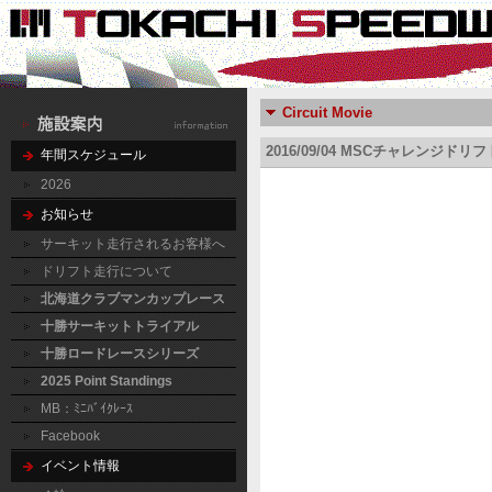
Circuit Movie
2016/09/04 MSCチャレンジドリ
年間スケジュール
2026
お知らせ
サーキット走行されるお客様へ
ドリフト走行について
北海道クラブマンカップレース
十勝サーキットトライアル
十勝ロードレースシリーズ
2025 Point Standings
MB：ﾐﾆﾊﾞｲｸﾚｰｽ
Facebook
イベント情報