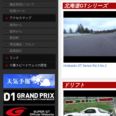
施設貸切について
北海道GTシリーズ
冬期コース
アクセスマップ
道内から
道外から
更別村
周辺施設・グルメ
温泉紹介
リンク
十勝スピードウェイの歴史
Hokkaido GT Series Rd.3 No.2
ドリフト