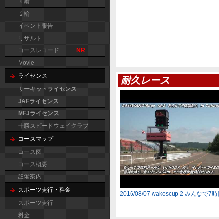
４輪
２輪
イベント報告
リザルト
コースレコード
NR
Movie
ライセンス
耐久レース
サーキットライセンス
JAFライセンス
MFJライセンス
十勝スピードウェイクラブ
コースマップ
コース図
コース概要
設備案内
スポーツ走行・料金
2016/08/07 wakoscup 2 みんなで
スポーツ走行
料金