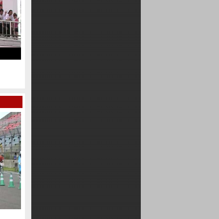
感動のゴール！！
夜が明けて、ゴールは近
クラブマン【DRIFT大逆走】大会
2010/05/05 ドリフト年齢別選手権
⑤
2009全日本ママチャリ12時間耐久レース
十勝 2008年 全日本