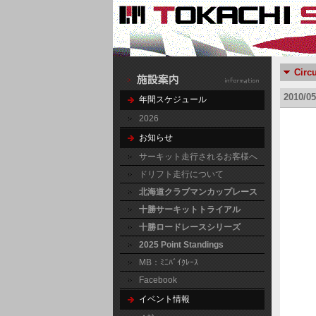
Circ
2010
年間スケジュール
2026
お知らせ
サーキット走行されるお客様へ
ドリフト走行について
北海道クラブマンカップレース
十勝サーキットトライアル
十勝ロードレースシリーズ
2025 Point Standings
MB：ﾐﾆﾊﾞｲｸﾚｰｽ
Facebook
イベント情報