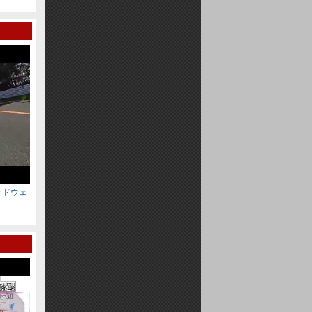
DRIFT大逆走大会
十勝スピードウェイのドリフト
スピードウェ
2014 8 31 BIKE Festival Day2 十勝スピードウ
2014 8 31 BIKE Fes
ェイ 2
ェイ 1
HKSﾊｲﾊﾟｰﾐｰﾃｨﾝｸﾞ2010