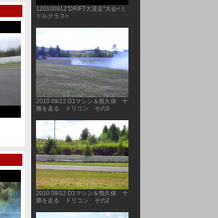
120100912"DRIFT大逆走"大会<ミ
ドルクラス>
2010 09/12 D1マシン＆熊久保 十
勝を走る ドリコン その3
20100920北海道GT第３戦(ﾀﾞｲｼﾞｪｽﾄ版)
2010.5.3 ＨＧＴＳ
ループ
2010 09/12 D1マシン＆熊久保 十
勝を走る ドリコン その2