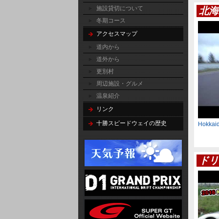
施設貸切について
北海
冬期コース
アクセスマップ
道内から
道外から
更別村
周辺施設・グルメ
温泉紹介
リンク
十勝スピードウェイの歴史
Hokkaid
ドリ