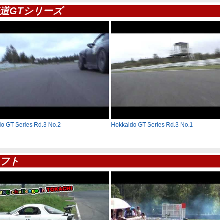
道GTシリーズ
o GT Series Rd.3 No.2
Hokkaido GT Series Rd.3 No.1
フト