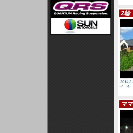
2輪
2014 8
イ 4
ママ