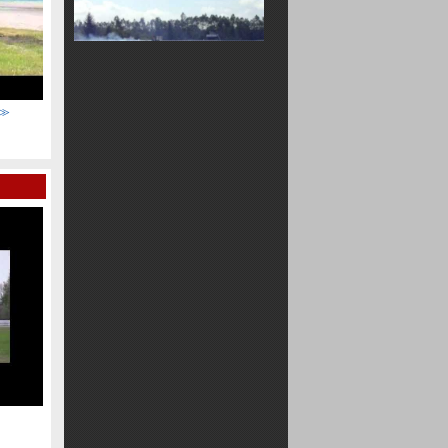
勢≫
20100912ドリフト大会"大逆走"≪熊久保選手≫
120100912"DRIFT
2010 09/12 D1マシン＆熊久保 十
勝を走る ドリコン その１
20100912"DRIFT大逆走"大会<ビギ
ナークラス>