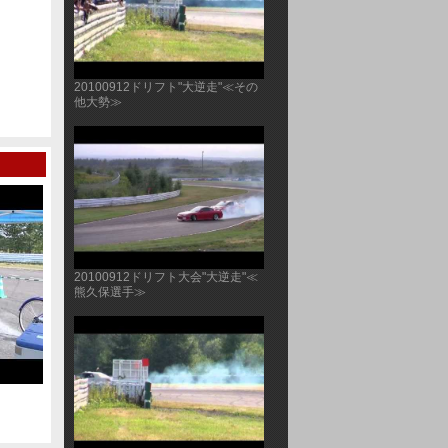
20100912ドリフト"大逆走"≪その
他大勢≫
20100912ドリフト大会"大逆走"≪
熊久保選手≫
20101031 WAKO'ScupOPTＩON2 510kmsun
20101107軽自動車
耐 ≪後編≫②
前編