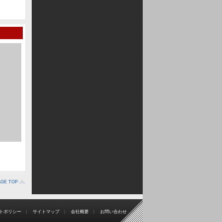
ース
2010/05/05 ドリフト年齢別選手権
④
2010/05/05 ドリフト年齢別選手権
③
2016/08/21 走ってみるベサー開催記念
2016/08/28 十勝
催記念
AGE TOP
トポリシー
|
サイトマップ
|
会社概要
|
お問い合わせ
2010/05/05 ドリフト年齢別選手権