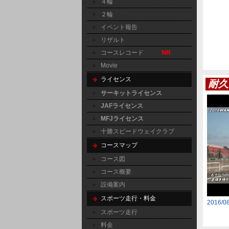
４輪
２輪
イベント報告
リザルト
コースレコード
NR
Movie
ライセンス
耐久
サーキットライセンス
JAFライセンス
MFJライセンス
十勝スピードウェイクラブ
コースマップ
コース図
コース概要
設備案内
スポーツ走行・料金
2016/
スポーツ走行
料金