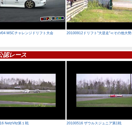
/09/04 MSCチャレンジドリフト大会
20100912ドリフト"大逆走"≪その他大
公認レース
16 NetzVitz第１戦
20100516 ザウルスジュニア第1戦