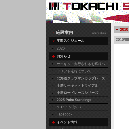
20
2010/
年間スケジュール
2026
お知らせ
サーキット走行されるお客様へ
ドリフト走行について
北海道クラブマンカップレース
十勝サーキットトライアル
十勝ロードレースシリーズ
2025 Point Standings
MB：ﾐﾆﾊﾞｲｸﾚｰｽ
Facebook
イベント情報