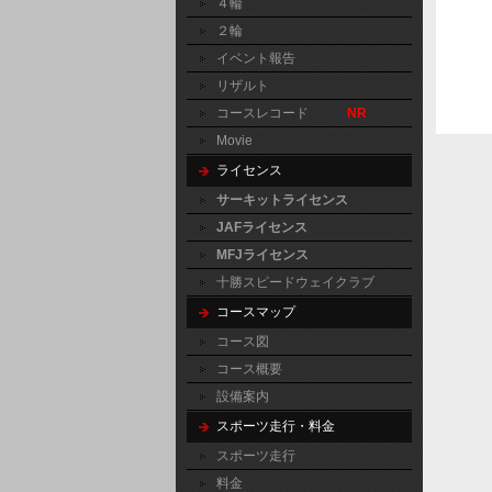
４輪
２輪
イベント報告
リザルト
コースレコード
NR
Movie
ライセンス
サーキットライセンス
JAFライセンス
MFJライセンス
十勝スピードウェイクラブ
コースマップ
コース図
コース概要
設備案内
スポーツ走行・料金
スポーツ走行
料金