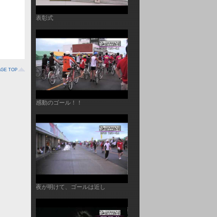
表彰式
AGE TOP
感動のゴール！！
夜が明けて、ゴールは近し