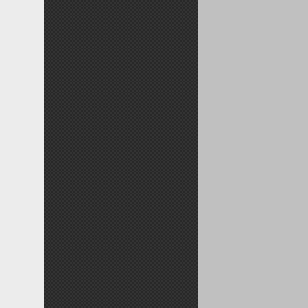
○○の逆襲～交代編～
ナイトステージ＆選手交代
美味しい屋台 その２