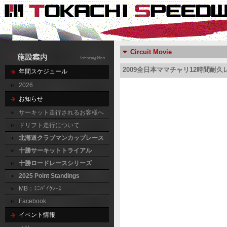
Circuit Movie
2009全日本ママチャリ12時間耐久
年間スケジュール
2026
お知らせ
サーキット走行されるお客様へ
ドリフト走行について
北海道クラブマンカップレース
十勝サーキットトライアル
十勝ロードレースシリーズ
2025 Point Standings
MB：ﾐﾆﾊﾞｲｸﾚｰｽ
Facebook
イベント情報