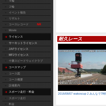
４輪
２輪
イベント報告
リザルト
コースレコード
NR
Movie
ライセンス
耐久レース
サーキットライセンス
JAFライセンス
MFJライセンス
十勝スピードウェイクラブ
コースマップ
コース図
コース概要
設備案内
スポーツ走行・料金
2016/08/07 wakoscup 2 みんなで
スポーツ走行
料金