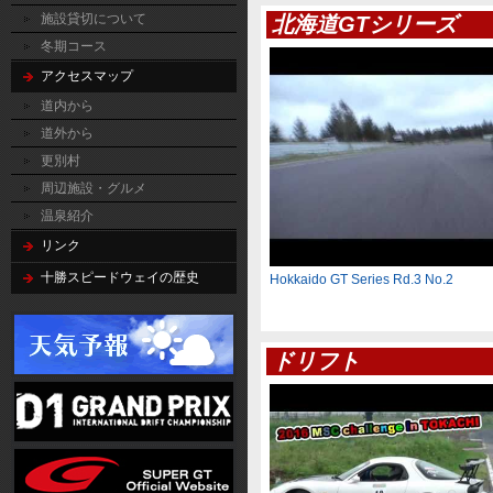
施設貸切について
北海道GTシリーズ
冬期コース
アクセスマップ
道内から
道外から
更別村
周辺施設・グルメ
温泉紹介
リンク
十勝スピードウェイの歴史
Hokkaido GT Series Rd.3 No.2
ドリフト