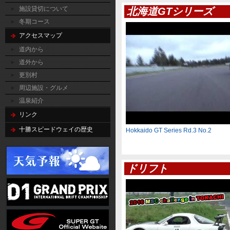
施設貸切について
北海道GTシリーズ
冬期コース
アクセスマップ
道内から
道外から
更別村
周辺施設・グルメ
温泉紹介
リンク
十勝スピードウェイの歴史
Hokkaido GT Series Rd.3 No.2
ドリフト