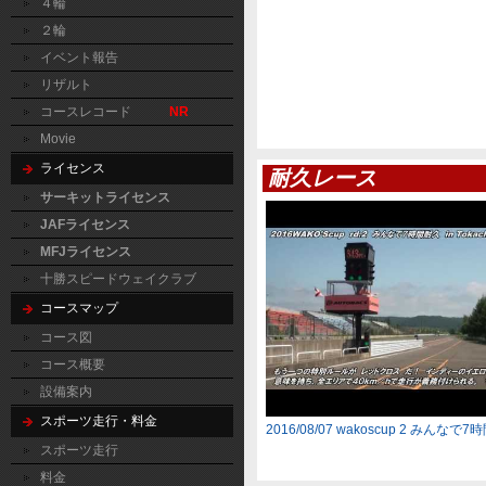
４輪
２輪
イベント報告
リザルト
コースレコード
NR
Movie
ライセンス
耐久レース
サーキットライセンス
JAFライセンス
MFJライセンス
十勝スピードウェイクラブ
コースマップ
コース図
コース概要
設備案内
スポーツ走行・料金
2016/08/07 wakoscup 2 みんなで
スポーツ走行
料金