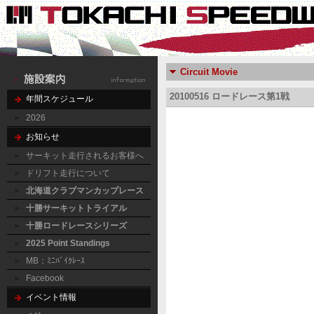
Circuit Movie
20100516 ロードレース第1戦
年間スケジュール
2026
お知らせ
サーキット走行されるお客様へ
ドリフト走行について
北海道クラブマンカップレース
十勝サーキットトライアル
十勝ロードレースシリーズ
2025 Point Standings
MB：ﾐﾆﾊﾞｲｸﾚｰｽ
Facebook
イベント情報