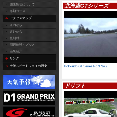
施設貸切について
北海道GTシリーズ
冬期コース
アクセスマップ
道内から
道外から
更別村
周辺施設・グルメ
温泉紹介
リンク
十勝スピードウェイの歴史
Hokkaido GT Series Rd.3 No.2
ドリフト