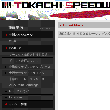
Circuit Movie
2010.5.4 ＥＮＥＯＳレーシング
年間スケジュール
2026
お知らせ
サーキット走行されるお客様へ
ドリフト走行について
北海道クラブマンカップレース
十勝サーキットトライアル
十勝ロードレースシリーズ
2025 Point Standings
MB：ﾐﾆﾊﾞｲｸﾚｰｽ
Facebook
イベント情報