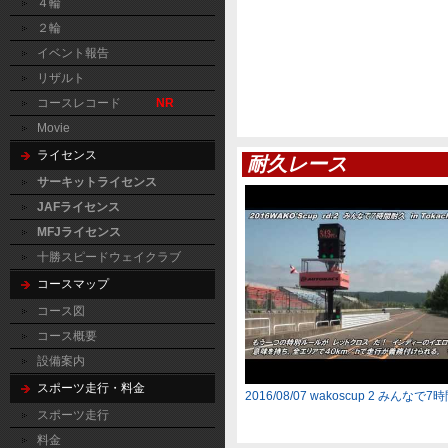
４輪
２輪
イベント報告
リザルト
コースレコード
NR
Movie
ライセンス
耐久レース
サーキットライセンス
JAFライセンス
MFJライセンス
十勝スピードウェイクラブ
コースマップ
コース図
コース概要
設備案内
スポーツ走行・料金
2016/08/07 wakoscup 2 みんなで
スポーツ走行
料金