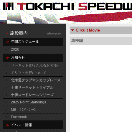
Circuit Movie
車検編
年間スケジュール
2026
お知らせ
サーキット走行されるお客様へ
ドリフト走行について
北海道クラブマンカップレース
十勝サーキットトライアル
十勝ロードレースシリーズ
2025 Point Standings
MB：ﾐﾆﾊﾞｲｸﾚｰｽ
Facebook
イベント情報