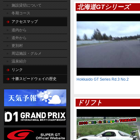
施設貸切について
北海道GTシリーズ
冬期コース
アクセスマップ
道内から
道外から
更別村
周辺施設・グルメ
温泉紹介
リンク
十勝スピードウェイの歴史
Hokkaido GT Series Rd.3 No.2
ドリフト