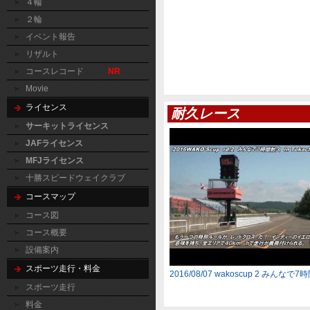
４輪
２輪
イベント報告
リザルト
コースレコード
NR
Movie
ライセンス
耐久レース
サーキットライセンス
JAFライセンス
MFJライセンス
十勝スピードウェイクラブ
コースマップ
コース図
コース概要
設備案内
スポーツ走行・料金
2016/08/07 wakoscup 2 みんなで
スポーツ走行
料金