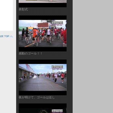
表彰式
AGE TOP
感動のゴール！！
夜が明けて、ゴールは近し