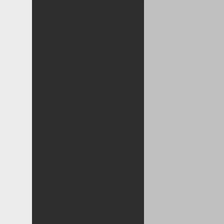
○○の逆襲～交代編～
ナイトステージ＆選手交代
美味しい屋台 その２