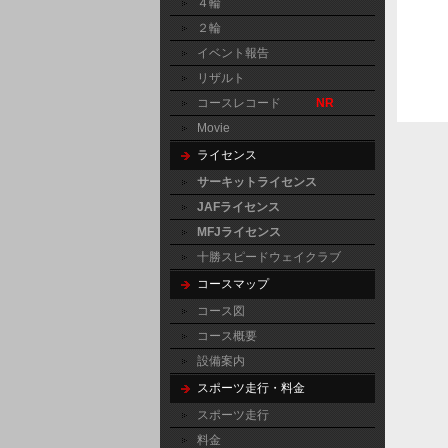
４輪
２輪
イベント報告
リザルト
コースレコード
NR
Movie
ライセンス
サーキットライセンス
JAFライセンス
MFJライセンス
十勝スピードウェイクラブ
コースマップ
コース図
コース概要
設備案内
スポーツ走行・料金
スポーツ走行
料金