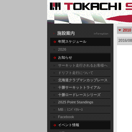
20
2016
年間スケジュール
2026
お知らせ
サーキット走行されるお客様へ
ドリフト走行について
北海道クラブマンカップレース
十勝サーキットトライアル
十勝ロードレースシリーズ
2025 Point Standings
MB：ﾐﾆﾊﾞｲｸﾚｰｽ
Facebook
イベント情報