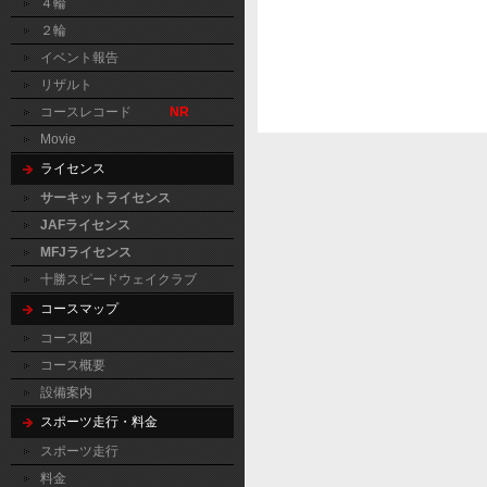
４輪
２輪
イベント報告
リザルト
コースレコード
NR
Movie
ライセンス
サーキットライセンス
JAFライセンス
MFJライセンス
十勝スピードウェイクラブ
コースマップ
コース図
コース概要
設備案内
スポーツ走行・料金
スポーツ走行
料金