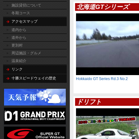
施設貸切について
北海道GTシリーズ
冬期コース
アクセスマップ
道内から
道外から
更別村
周辺施設・グルメ
温泉紹介
リンク
十勝スピードウェイの歴史
Hokkaido GT Series Rd.3 No.2
ドリフト