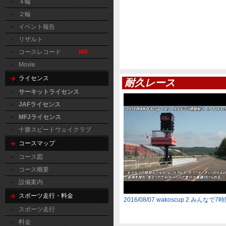
４輪
２輪
イベント報告
リザルト
コースレコード
NR
Movie
ライセンス
耐久レース
サーキットライセンス
JAFライセンス
MFJライセンス
十勝スピードウェイクラブ
コースマップ
コース図
コース概要
設備案内
スポーツ走行・料金
2016/08/07 wakoscup 2 みんなで
スポーツ走行
料金