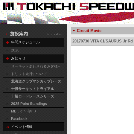
Circuit Movie
20170730 VITA 01/SAURUS Jr Rd
年間スケジュール
2026
お知らせ
サーキット走行されるお客様へ
ドリフト走行について
北海道クラブマンカップレース
十勝サーキットトライアル
十勝ロードレースシリーズ
2025 Point Standings
MB：ﾐﾆﾊﾞｲｸﾚｰｽ
Facebook
イベント情報