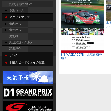
施設貸切について
冬期コース
アクセスマップ
北
道内から
レ
道外から
更別村
周辺施設・グルメ
温泉紹介
8/3 MAZDA 767B 北海道初登
リンク
場！
十勝スピードウェイの歴史