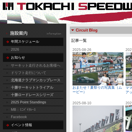
Circuit Blog
記事一覧
年間スケジュール
2026
2025-08-26
202
お知らせ
サーキット走行されるお客様へ
ドリフト走行について
北海道クラブマンカップレース
十勝サーキットトライアル
おまたせ！夏祭りの写真集（ム
マ
ービー）
ア
十勝ロードレースシリーズ
2025 Point Standings
2025-08-10
202
MB：ﾐﾆﾊﾞｲｸﾚｰｽ
Facebook
イベント情報