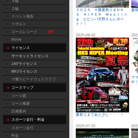
４輪
２輪
２０２５ 十勝夏祭り＆ＨＫ
夏
Ｓ ＨＩＰＥＲ Ｍｅｅｔｉｎ
イベント報告
ｇ ビビンバ天野さんレポー
ト！！
リザルト
コースレコード
NR
2025-08-02
202
Movie
ライセンス
サーキットライセンス
JAFライセンス
MFJライセンス
マ
十勝スピードウェイクラブ
中
コースマップ
コース図
コース概要
設備案内
夏祭りまであと少し・・・！
スポーツ走行・料金
2025-07-25
202
スポーツ走行
料金