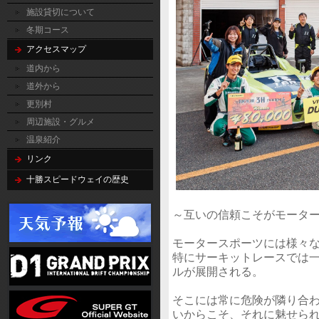
施設貸切について
冬期コース
アクセスマップ
道内から
道外から
更別村
周辺施設・グルメ
温泉紹介
リンク
十勝スピードウェイの歴史
～互いの信頼こそがモーター
モータースポーツには様々な
特にサーキットレースでは
ルが展開される。

そこには常に危険が隣り合
いからこそ、それに魅せられ