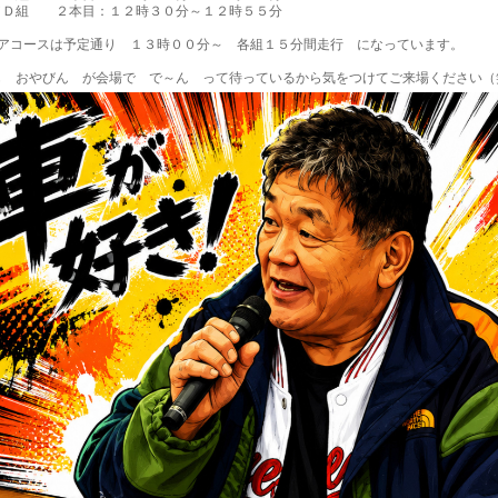
／Ｄ組　　２本目：１２時３０分～１２時５５分

ニアコースは予定通り　１３時００分～　各組１５分間走行　になっています。
