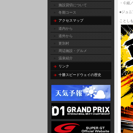
・Ｃ組
施設貸切について
◆ジュ
冬期コース
アクセスマップ
道内から
道外から
更別村
周辺施設・グルメ
温泉紹介
リンク
十勝スピードウェイの歴史