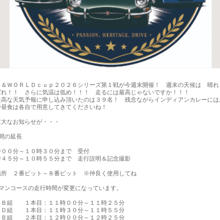
Ｏ＆ＷＯＲＬＤｃｕｐ２０２６シリーズ第１戦が今週末開催！　週末の天候は　晴れ
ばれ！！　さらに気温は低め！！！　走るには最高じゃないですか！！！

最高な天気予報に申し込み頂いたのは３９名！　残念ながらインディアンカレーには
昼食は各自で用意してきてくださいね！

大なお知らせが・・・

間の延長

００分～１０時３０分まで　受付

時４５分～１０時５５分まで　走行説明＆記念撮影

場所　２番ピット～８番ピット　※仲良く使用してね

マンコースの走行時間が変更になっています。

／Ｂ組　　１本目：１１時００分～１１時２５分

／Ｄ組　　１本目：１１時３０分～１１時５５分

／Ｂ組　　２本目：１２時００分～１２時２５分
