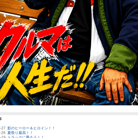
事
7-27
影のヒーロー＆ヒロイン！！
7-26
夏祭り最高！！
7-19
トラックに乗ろう！！