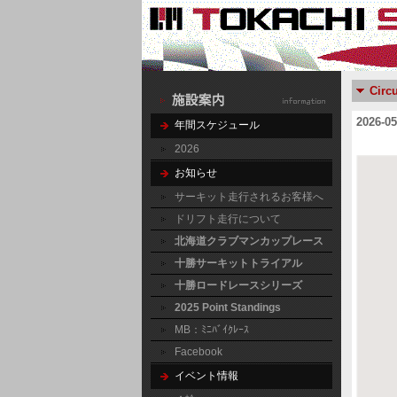
Circu
2026-
年間スケジュール
2026
お知らせ
サーキット走行されるお客様へ
ドリフト走行について
北海道クラブマンカップレース
十勝サーキットトライアル
十勝ロードレースシリーズ
2025 Point Standings
MB：ﾐﾆﾊﾞｲｸﾚｰｽ
Facebook
イベント情報