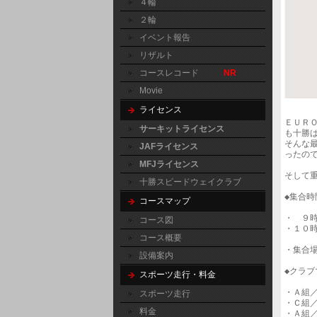
４輪
２輪
イベント報告
リザルト
コースレコード
NR
Movie
ライセンス
ＥＵＲ
サーキットライセンス
も十勝
そんな
JAFライセンス
ったので
MFJライセンス
そして重
十勝スピードウェイクラブ
◆集合時
コースマップ
・　９時
コース図
・１０
コース概要
・集合
設備案内
◆クラブ
スポーツ走行・料金
・Ａ組
スポーツ走行
・Ｃ組
料金
・Ａ組