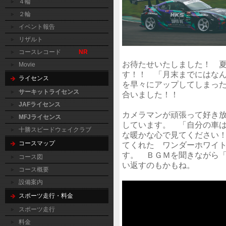
４輪
２輪
イベント報告
リザルト
コースレコード
NR
お待たせいたしました！　
Movie
す！！　「月末までにはな
ライセンス
を早々にアップしてしまった
サーキットライセンス
合いました！！

JAFライセンス
カメラマンが頑張って好き
MFJライセンス
しています。　「自分の車
十勝スピードウェイクラブ
な暖かな心で見てください
コースマップ
てくれた　ワンダーホワイ
す。　ＢＧＭを聞きながら
コース図
い返すのもかもね。

コース概要
設備案内
スポーツ走行・料金
スポーツ走行
料金