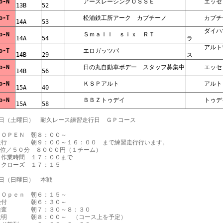
     No-N    
     アースレーシングＯＳＳＥ    
     エッ
13B    
52    
     No-T    
     松浦鉄工所アーク　カプチーノ    
14A    
53    
     ダイハツ　ミ
     No-N    
     Ｓｍａｌｌ　ｓｉｘ　ＲＴ    
14A    
54    
ラ    
     アルトワーク
     No-T    
     エロガッツパ    
14B    
29    
ス    
     No-N    
     日の丸自動車ボデー　スタッフ募集中    
     エッ
14B    
56    
     No-N    
     ＫＳＰアルト    
     アル
15A    
40    
     No-N    
     ＢＢＺトゥデイ    
     ト
15A    
58    
日（土曜日）　耐久レース練習走行日　ＧＰコース

ＯＰＥＮ　朝８：００～

走行　　　　朝９：００～１６：００　まで練習走行行います。

位／５０分　８０００円（１チーム）

作業時間　１７：００まで

クローズ　１７：１５

日（日曜日）　本戦

Ｏｐｅｎ　朝６：１５～

付　　　　朝６：３０～

査　　　　朝７：３０～８：３０

説明　　　　朝８：００～　（コース上を予定）
