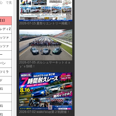
心　で見
     車両名[1]    
2026-07-15 夏祭りエントリー掲載！
     フェアレディZ    
     アルテッツァ    
     アルテッツァ    
ンバー    
2026-07-05 ポルシェサーキットｄａ
     アルトバン    
ｙ’ｓ快晴！
     ダイハツミラ    
コード    
TA-01    
00    
TA-01    
2026-07-02 wako'scup第２戦開催！
TA-01    