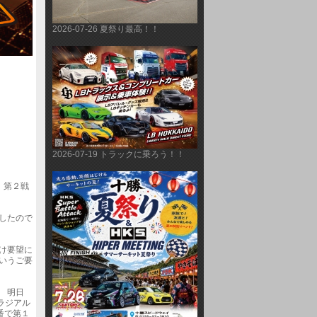
2026-07-26 夏祭り最高！！
2026-07-19 トラックに乗ろう！！
　第２戦
したので
け要望に
いうご要
　明日
ラジアル
番で第１