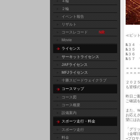
４輪
２輪
イベント報告
リザルト
コースレコード
NR
≪ピット
Movie
№３４　
ライセンス
№３５　
№３６　
サーキットライセンス
№５７　
JAFライセンス
＝＝＝
MFJライセンス
＝＝＝
十勝スピードウェイクラブ
２０２
も皆様
コースマップ
昨日ご
コース図
ご確認を
コース概要
また、
設備案内
お応え
望には
スポーツ走行・料金
「グリ
スポーツ走行
（金曜
料金
→プロサ