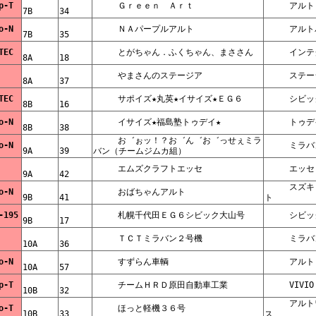
     Op-T    
     Ｇｒｅｅｎ　Ａｒｔ    
     アル
7B    
34    
     No-N    
     ＮＡパープルアルト    
7B    
35    
     VTEC    
     とがちゃん．ふくちゃん、まささん    
8A    
18    
     やまさんのステージア    
    
8A    
37    
     VTEC    
     サポイズ★丸英★イサイズ★ＥＧ６    
     シ
8B    
16    
     No-N    
     イサイズ★福島塾トゥデイ★    
     ト
8B    
38    
     お゛ぉッ！？お゛ん゛お゛っせぇミラ
     No-N    
     ミ
9A    
39    
バン（チームジムカ組）    
     エムズクラフトエッセ    
     エッ
    
9A    
42    
     スズキ　アル
     No-N    
     おばちゃんアルト    
9B    
41    
ト    
     U-195    
     札幌千代田ＥＧ６シビック大山号    
     シ
9B    
17    
     ＴＣＴミラバン２号機    
     ミ
    
10A    
36    
     No-N    
     すずらん車輌    
     アル
10A    
57    
     Op-T    
     チームＨＲＤ原田自動車工業    
     VIV
10B    
32    
     アルトワーク
     No-T    
     ほっと軽機３６号    
10B    
33    
ス    