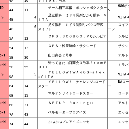
4A    
10    
ＶＩＴＡ８７号車    
     986ボクスター
     STD    
     チーム相互車輌・ポルシェボクスター    
4A    
11    
S    
     足立眼科　ミドリ調剤ひかり眼科　Ｖ
     S S    
     4    
     VI
4B    
ＩＴＡ    
     足立眼科　ミドリ調剤リバウス帯広　
     スイフトスポ
     6    
    
4B    
スイフト    
ーツ    
     ＣＰＳ．ＢＯＯＢＯＯ．ＶＱシルビア    
     シ
    
5A    
12    
     ＣＰＳ・松産運輸・サクシード    
    
5A    
13    
     No-T    
     山口商会２号車    
     アル
5B    
30    
     帰ってきた山口商会３号車ｆｒｏｍＦ
     No-N    
     ミ
5B    
55    
ＵＪＩ    
     ＹＥＬＬＯＷ！ＷＡＫＯＳ☆ａｔｅｘ
     S S    
     5    
     VI
6A    
☆ＶＩＴＡ    
     ＹＥＬＬＯＷ！！チャレンジ☆ロード
     NAロードスタ
    
6A    
14    
スター    
ー    
     マルテンサイトロードスター    
    
6B    
15    
     No-N    
     ＳＥＴＵＰ　Ｒａｃｉｎｇ☆☆    
     アル
6B    
31    
     Op-T    
     ベルモータープロアイズ    
     エッ
7A    
43    
     Op-N    
     ぷぷぷぷプロアイズエッセ    
     エッ
7A    
44    