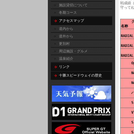
戦成績
施設貸切について
守ってね
冬期コース
アクセスマップ
     クラス
名称   
道内から
RADIAL
道外から
更別村
RADIAL
周辺施設・グルメ
RADIAL
温泉紹介
リンク
十勝スピードウェイの歴史