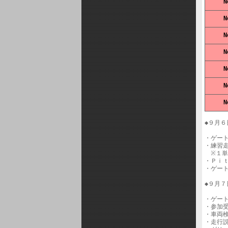
◆９月６
・ゲート
・練習
　※１単
・Ｐｉｔ
・ゲート
◆９月７
・ゲート
・参加受
・車両検
・走行