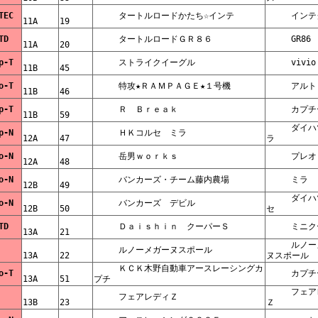
     VTEC    
     タートルロードかたち☆インテ    
11A    
19    
     STD    
     タートルロードＧＲ８６    
     GR8
11A    
20    
     Op-T    
     ストライクイーグル    
     viv
11B    
45    
     No-T    
     特攻★ＲＡＭＰＡＧＥ★１号機    
     アル
11B    
46    
     Op-T    
     Ｒ　Ｂｒｅａｋ    
11B    
59    
     ダイハツ　ミ
     Op-N    
     ＨＫコルセ　ミラ    
12A    
47    
ラ    
     No-N    
     岳男ｗｏｒｋｓ    
     プレ
12A    
48    
     No-N    
     バンカーズ・チーム藤内農場    
     ミラ 
12B    
49    
     ダイハツエッ
     No-N    
     バンカーズ　デビル    
12B    
50    
セ    
     STD    
     Ｄａｉｓｈｉｎ　クーパーＳ    
13A    
21    
     ルノーメガー
     ルノーメガーヌスポール    
    
13A    
22    
ヌスポール  
     ＫＣＫ木野自動車アースレーシングカ
     No-T    
13A    
51    
プチ    
     フェアレディ
     フェアレディＺ    
    
13B    
23    
Ｚ    