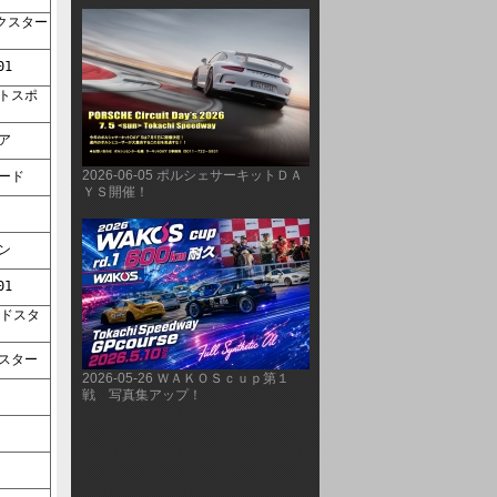
TA-01    
ルビア    
2026-06-05 ポルシェサーキットＤＡ
     サクシード    
ＹＳ開催！
ト    
ラバン    
TA-01    
     ロードスター    
2026-05-26 ＷＡＫＯＳｃｕｐ第１
戦 写真集アップ！
ト    
セ    
セ    