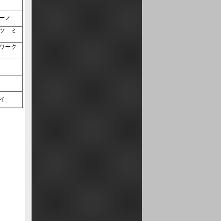
セ    
     カプチーノ    
セ    
ト    
ゥデイ    