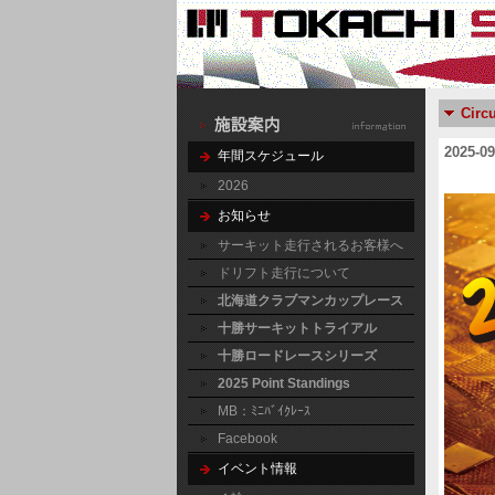
Circu
2025
年間スケジュール
2026
お知らせ
サーキット走行されるお客様へ
ドリフト走行について
北海道クラブマンカップレース
十勝サーキットトライアル
十勝ロードレースシリーズ
2025 Point Standings
MB：ﾐﾆﾊﾞｲｸﾚｰｽ
Facebook
イベント情報