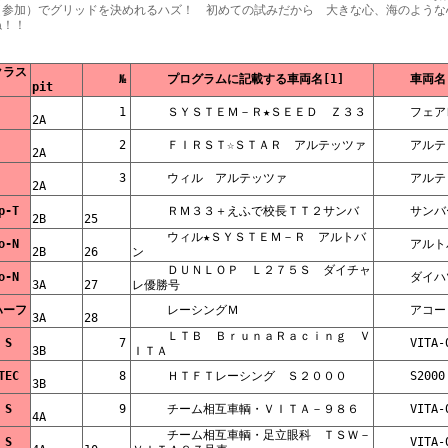
（参加）でグリッドを決めれるハズ！　初めての試みだから　大きな心、海のような
！！

     №    
     プログラムに記載する車両名[1]    
 
pit    
     1    
     ＳＹＳＴＥＭ－Ｒ★ＳＥＥＤ　Ｚ３３    
    
2A    
     2    
     ＦＩＲＳＴ☆ＳＴＡＲ　アルテッツァ    
    
2A    
     3    
     ウィル　アルテッツァ    
    
2A    
     Op-T    
     ＲＭ３３＋えふで校長ＴＴ２サンバ    
     サ
2B    
25    
     ウィル★ＳＹＳＴＥＭ－Ｒ　アルトバ
     No-N    
2B    
26    
ン    
     ＤＵＮＬＯＰ　Ｌ２７５Ｓ　ダイチャ
     No-N    
3A    
27    
レ優勝号    
     ハーフ    
     レーシングＭ    
     ア
3A    
28    
     ＬＴＢ　ＢｒｕｎａＲａｃｉｎｇ　Ｖ
     S S    
     7    
     VI
3B    
ＩＴＡ    
     VTEC    
     8    
     ＨＴＦＴレーシング　Ｓ２０００    
     S20
3B    
     S S    
     9    
     チーム相互車輌・ＶＩＴＡ－９８６    
     VI
4A    
     チーム相互車輌・足立眼科　ＴＳＷ－
     S S    
     VI