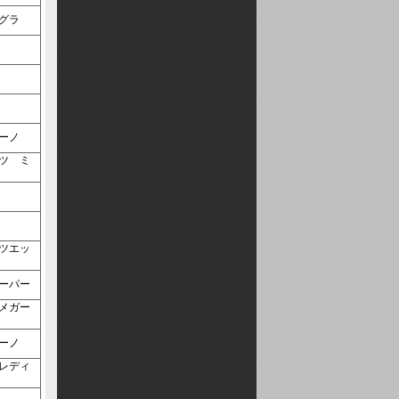
     インテグラ    
6    
io    
ト    
     カプチーノ    
オ    
   
     ミニクーパー    
  
     カプチーノ    