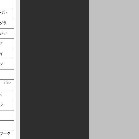
ト    
     アルトバン    
     インテグラ    
     ステージア    
ビック    
ゥデイ    
ラバン    
セ    
ビック    
ラバン    
ト    
IO    