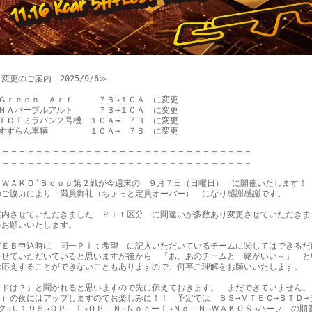
変更のご案内　2025/9/6≫

Ｇｒｅｅｎ　Ａｒｔ　　　７Ｂ→１０Ａ　に変更

ＮＡパープルアルト　　　７Ｂ→１０Ａ　に変更

ＴＣＴミラバン２号機　１０Ａ→　７Ｂ　に変更

すずらん車輌　　　　　１０Ａ→　７Ｂ　に変更

＝＝＝＝＝＝＝＝＝＝＝＝＝＝＝＝＝＝＝＝＝＝＝＝＝＝＝＝＝＝＝

＝＝＝＝＝＝＝＝＝＝＝＝＝＝＝＝＝＝＝＝＝＝＝＝＝＝＝＝＝＝＝

５ＷＡＫＯ’Ｓｃｕｐ第２戦が今週末の　９月７日（日曜日）　に開催いたします！
のご協力により　満員御礼（ちょっと定員オーバー）　になり感謝感謝です。　

案内させていただきました　Ｐｉｔ区分　に間違いが多数あり変更させていただきま
お願いいたします。　

ＷＥＢ申込時に　同一Ｐｉｔ希望　に記入いただいているチームに関してはできるだ
させていただいていると思いますが後から　「あ、あのチームと一緒がいい～」　と
お応えすることができないこともありますので、何卒ご理解をお願いいたします。

ッドは？」と聞かれると思いますので先に伝えておきます。　まだできていません。
日）の夜にはアップしますのでお楽しみに！！　予定では　ＳＳ→ＶＴＥＣ→ＳＴＤ→
ク→Ｕ１９５→ＯＰ－Ｔ→ＯＰ－Ｎ→ＮｏｃーＴ→Ｎｏ－Ｎ→ＷＡＫＯＳ→ハーフ　の順