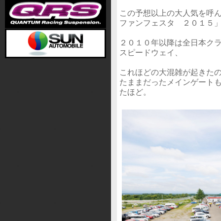
この予想以上の大人気を呼
ファンフェスタ　２０１５」
２０１０年以降は全日本ク
スピードウェイ、

これほどの大混雑が起きた
たままだったメインゲート
たほど。
