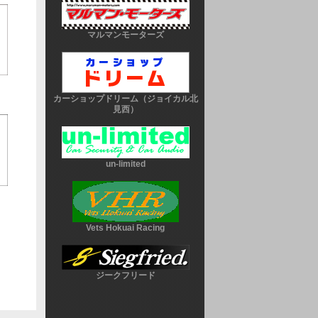
マルマンモーターズ
カーショップドリーム（ジョイカル北
見西）
un-limited
Vets Hokuai Racing
ジークフリード