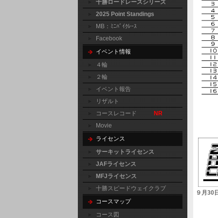
十勝ロードレースシリーズ
2025 Point Standings
MB：ﾐﾆﾊﾞｲｸﾚｰｽ
Facebook
イベント情報
４輪
２輪
イベント報告
リザルト
コースレコード
NR
Movie
ライセンス
サーキットライセンス
JAFライセンス
MFJライセンス
十勝スピードウェイクラブ
９月30
コースマップ
コース図