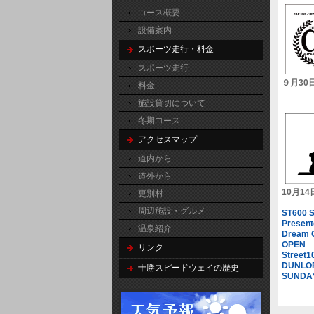
コース概要
設備案内
スポーツ走行・料金
スポーツ走行
９月30
料金
施設貸切について
冬期コース
アクセスマップ
道内から
道外から
10月1
更別村
周辺施設・グルメ
ST600 
Presen
温泉紹介
Dream 
OPEN
リンク
Street1
DUNLOP
十勝スピードウェイの歴史
SUNDAY