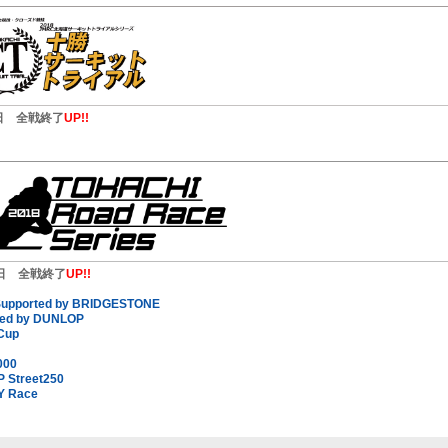
日 全戦終了
UP!!
4日 全戦終了
UP!!
Supported by BRIDGESTONE
ted by DUNLOP
Cup
000
 Street250
 Race