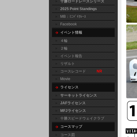
十勝ロードレースシリーズ
2025 Point Standings
MB：ﾐﾆﾊﾞｲｸﾚｰｽ
Facebook
イベント情報
４輪
２輪
イベント報告
リザルト
コースレコード
NR
Movie
ライセンス
サーキットライセンス
JAFライセンス
MFJライセンス
十勝スピードウェイクラブ
コースマップ
コース図