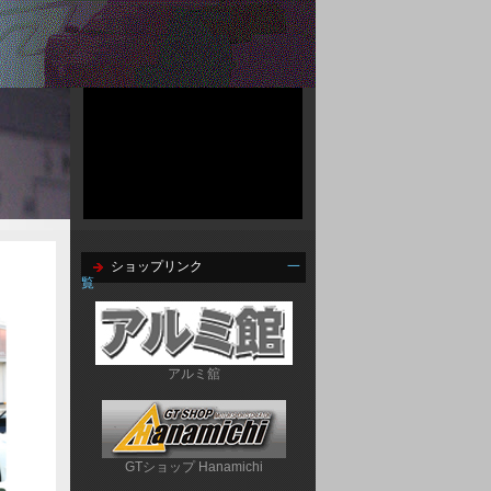
ショップリンク
一
覧
アルミ舘
GTショップ Hanamichi