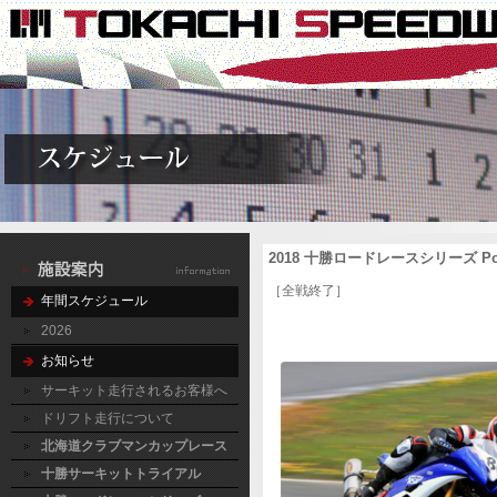
2018 十勝ロードレースシリーズ Point
［全戦終了］
年間スケジュール
2026
お知らせ
サーキット走行されるお客様へ
ドリフト走行について
北海道クラブマンカップレース
十勝サーキットトライアル