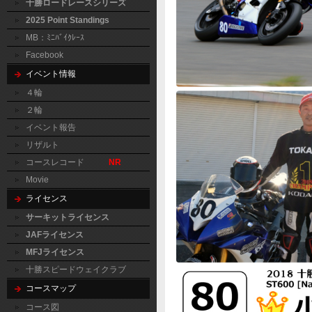
十勝ロードレースシリーズ
2025 Point Standings
MB：ﾐﾆﾊﾞｲｸﾚｰｽ
Facebook
イベント情報
４輪
２輪
イベント報告
リザルト
コースレコード
NR
Movie
ライセンス
サーキットライセンス
JAFライセンス
MFJライセンス
十勝スピードウェイクラブ
コースマップ
コース図