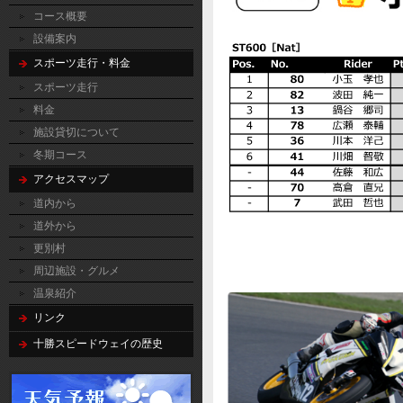
コース概要
設備案内
スポーツ走行・料金
スポーツ走行
料金
施設貸切について
冬期コース
アクセスマップ
道内から
道外から
更別村
周辺施設・グルメ
温泉紹介
リンク
十勝スピードウェイの歴史