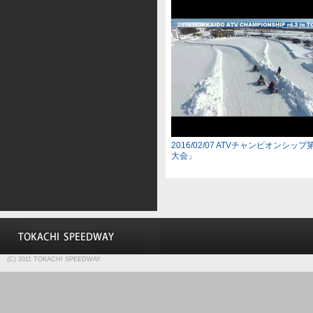
2016/02/07 ATVチャンピオンシッ
大会」
(C) 2011 TOKACHI SPEEDWAY