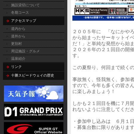
施設貸切について
冬期コース
アクセスマップ
道内から
２００５年に　「なにかや
道外から
から始まったサーキットイ
だ！」と単純な発想から始
更別村
２０２６年の２１回目の開
周辺施設・グルメ
す。　

温泉紹介
リンク
この夏祭り、何回まで続くの
十勝スピードウェイの歴史
事故無く、怪我無く、参加
すので、今年も多くの皆さ
に楽しみましょう！

しかも２１回目を機に７月
れないように注意してくださ
・参加申し込みは　６月１日
・募集台数に限りがあります