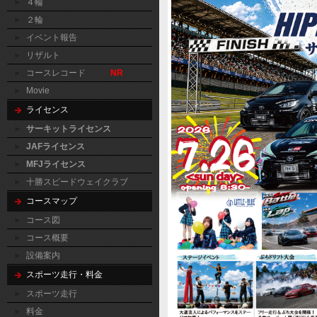
４輪
２輪
イベント報告
リザルト
コースレコード
NR
Movie
ライセンス
サーキットライセンス
JAFライセンス
MFJライセンス
十勝スピードウェイクラブ
コースマップ
コース図
コース概要
設備案内
スポーツ走行・料金
スポーツ走行
料金