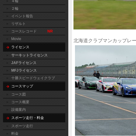
４輪
２輪
イベント報告
リザルト
コースレコード
NR
Movie
ライセンス
サーキットライセンス
JAFライセンス
MFJライセンス
十勝スピードウェイクラブ
コースマップ
コース図
コース概要
設備案内
スポーツ走行・料金
スポーツ走行
料金