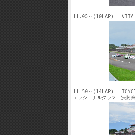
11:50～(14LAP)　 TOYO