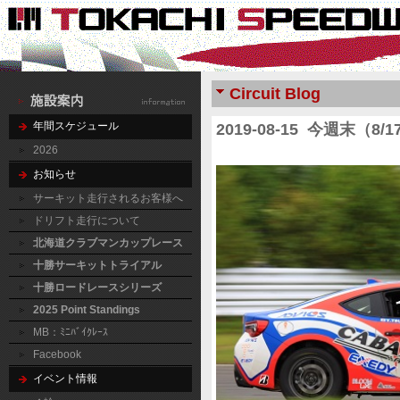
Circuit Blog
年間スケジュール
2019-08-15 今週末（8/1
2026
お知らせ
サーキット走行されるお客様へ
ドリフト走行について
北海道クラブマンカップレース
十勝サーキットトライアル
十勝ロードレースシリーズ
2025 Point Standings
MB：ﾐﾆﾊﾞｲｸﾚｰｽ
Facebook
イベント情報