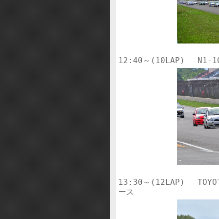
13:30～(12LAP)　 TOYO