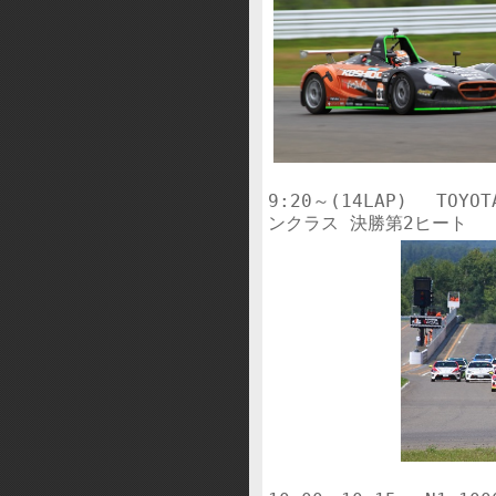
9:20～(14LAP)　 TOYOT