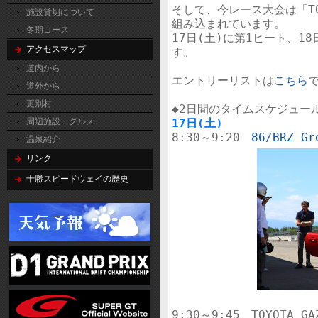

そして、今レース大会は「TOYO
施設貸切について
組み込まれています。

冬期コース
17日(土)に第1ヒート、1
アクセスマップ
す。

道内から
エントリーリストは
こちら
道外から
更別村
17日(土)
周辺施設・グルメ

8:30～9:20　
86/BRZ Gr
温泉紹介
リンク
十勝スピードウェイの歴史
9:30～9:45　TOYOTA G