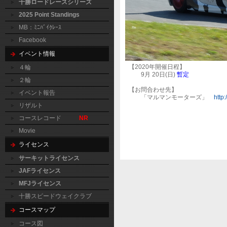
十勝ロードレースシリーズ
2025 Point Standings
MB：ﾐﾆﾊﾞｲｸﾚｰｽ
Facebook
イベント情報
【2020年開催日程】
４輪
9月 20日(日)
暫定
２輪
【お問合わせ先】
イベント報告
「マルマンモーターズ」
http
リザルト
コースレコード
NR
Movie
ライセンス
サーキットライセンス
JAFライセンス
MFJライセンス
十勝スピードウェイクラブ
コースマップ
コース図