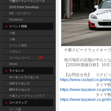
十勝ロードレースシリーズ
2025 Point Standings
MB：ﾐﾆﾊﾞｲｸﾚｰｽ
Facebook
イベント情報
４輪
２輪
イベント報告
十勝スピードウェイオープ
リザルト
コースレコード
NR
旭川地区の店舗が中心とな
Movie
【2020年開催日程】 10月1
ライセンス
【お問合せ先】 コクピッ
サーキットライセンス
https://www.cockpit.co.jp/sh
JAFライセンス
タイヤ館旭川
https://www.taiyakan.co.jp/s
MFJライセンス
タイヤ館旭川
十勝スピードウェイクラブ
https://www.taiyakan.co.jp/s
コースマップ
コース図