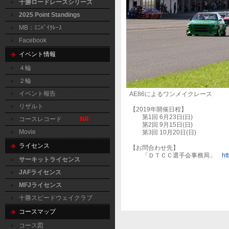
十勝ロードレースシリーズ
2025 Point Standings
MB：ﾐﾆﾊﾞｲｸﾚｰｽ
Facebook
イベント情報
４輪
２輪
イベント報告
AE86によるワンメイクレース
リザルト
【2019年開催日程】
第1回 6月23日(日)
コースレコード
NR
第2回 9月15日(日)
Movie
第3回 10月20日(日)
ライセンス
【お問合わせ先】
「ＤＴＣＣ選手会事務局」
ht
サーキットライセンス
JAFライセンス
MFJライセンス
十勝スピードウェイクラブ
コースマップ
コース図