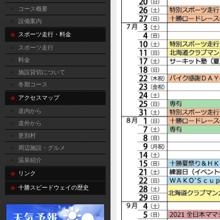
コース概要
設備案内
スポーツ走行・料金
スポーツ走行
料金
施設貸切について
冬期コース
アクセスマップ
道内から
道外から
更別村
周辺施設・グルメ
温泉紹介
リンク
十勝スピードウェイの歴史