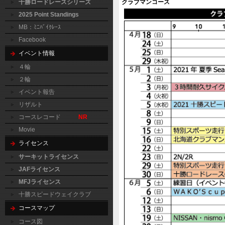
十勝ロードレースシリーズ
クラブマンコース
2025 Point Standings
MB：ﾐﾆﾊﾞｲｸﾚｰｽ
Facebook
イベント情報
４輪
２輪
イベント報告
リザルト
コースレコード
NR
Movie
ライセンス
サーキットライセンス
JAFライセンス
MFJライセンス
十勝スピードウェイクラブ
コースマップ
コース図