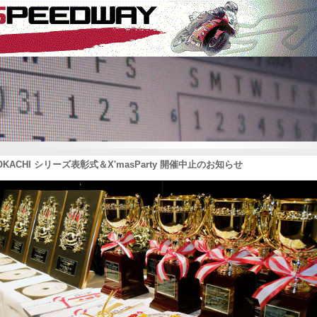
 TOKACHI シリーズ表彰式＆X'masParty 開催中止のお知らせ