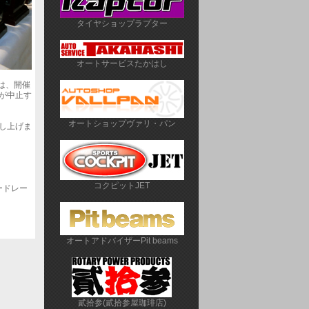
タイヤショップラプター
オートサービスたかはし
」は、開催
が中止す
オートショップヴァリ・パン
し上げま
コクピットJET
ードレー
オートアドバイザーPit beams
貳拾参(貳拾参屋珈琲店)