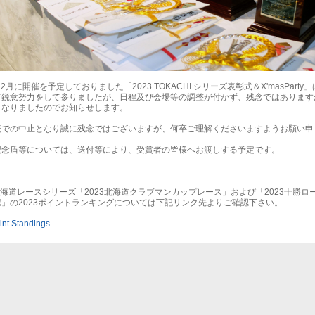
年12月に開催を予定しておりました「2023 TOKACHI シリーズ表彰式＆X'masParty
て鋭意努力をして参りましたが、日程及び会場等の調整が付かず、残念ではあります
となりましたのでお知らせします。
続での中止となり誠に残念ではございますが、何卒ご理解くださいますようお願い申
記念盾等については、送付等により、受賞者の皆様へお渡しする予定です。
北海道レースシリーズ「2023北海道クラブマンカップレース」および「2023十勝ロ
」の2023ポイントランキングについては下記リンク先よりご確認下さい。
int Standings