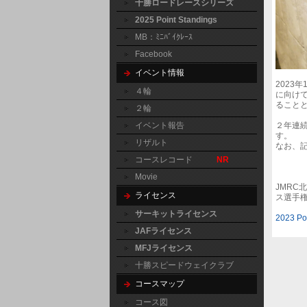
十勝ロードレースシリーズ
2025 Point Standings
MB：ﾐﾆﾊﾞｲｸﾚｰｽ
Facebook
イベント情報
2023
４輪
に向け
ること
２輪
２年連
イベント報告
す。
リザルト
なお、
コースレコード
NR
Movie
JMRC
ライセンス
ス選手権
サーキットライセンス
2023 Po
JAFライセンス
MFJライセンス
十勝スピードウェイクラブ
コースマップ
コース図