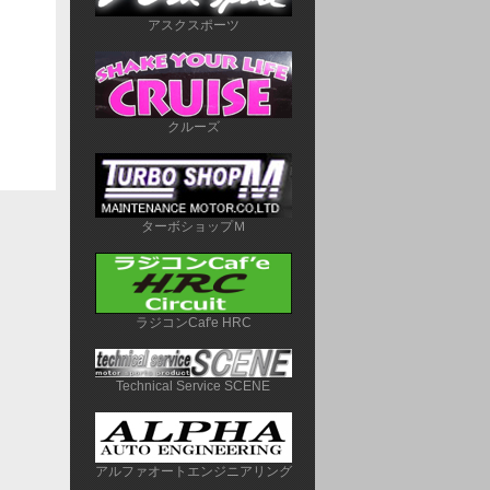
アスクスポーツ
クルーズ
ターボショップＭ
ラジコンCaf'e HRC
Technical Service SCENE
アルファオートエンジニアリング