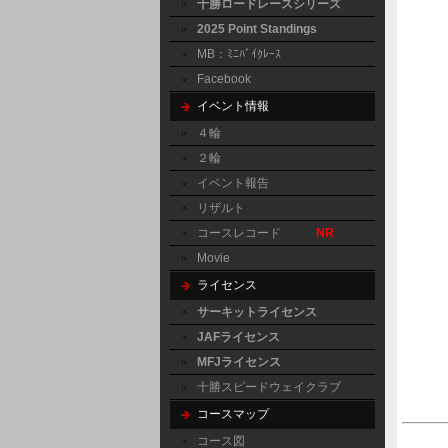
十勝ロードレースシリーズ
2025 Point Standings
MB：ﾐﾆﾊﾞｲｸﾚｰｽ
Facebook
イベント情報
４輪
２輪
イベント報告
リザルト
コースレコード
NR
Movie
ライセンス
サーキットライセンス
JAFライセンス
MFJライセンス
十勝スピードウェイクラブ
コースマップ
コース図