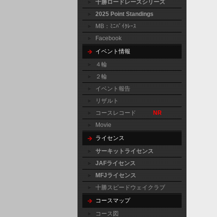
十勝ロードレースシリーズ
2025 Point Standings
MB：ﾐﾆﾊﾞｲｸﾚｰｽ
Facebook
イベント情報
４輪
２輪
イベント報告
リザルト
コースレコード
NR
Movie
ライセンス
サーキットライセンス
JAFライセンス
MFJライセンス
十勝スピードウェイクラブ
コースマップ
コース図