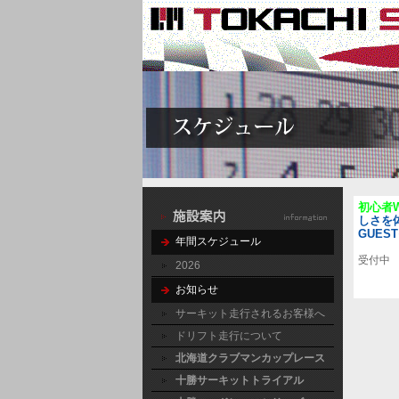
初心者W
しさを
GUE
年間スケジュール
受付中
2026
お知らせ
サーキット走行されるお客様へ
ドリフト走行について
北海道クラブマンカップレース
十勝サーキットトライアル