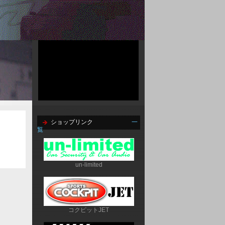
ショップリンク
一
覧
un-limited
コクピットJET