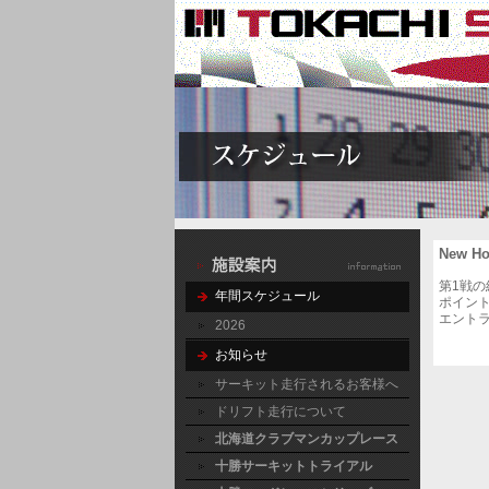
New 
第1戦
年間スケジュール
ポイン
エント
2026
お知らせ
サーキット走行されるお客様へ
ドリフト走行について
北海道クラブマンカップレース
十勝サーキットトライアル