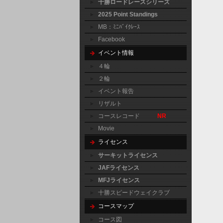
十勝ロードレースシリーズ
2025 Point Standings
MB：ﾐﾆﾊﾞｲｸﾚｰｽ
Facebook
イベント情報
４輪
２輪
イベント報告
リザルト
コースレコード
NR
Movie
ライセンス
サーキットライセンス
JAFライセンス
MFJライセンス
十勝スピードウェイクラブ
コースマップ
コース図