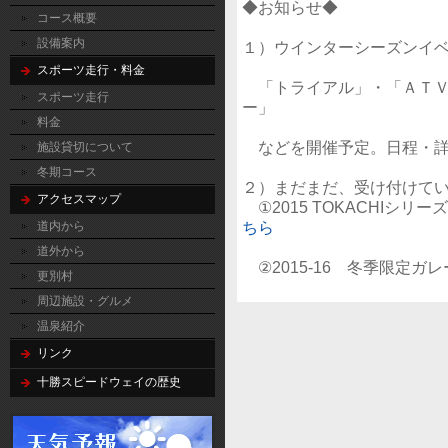
◆お知らせ◆
コース概要
設備案内
１）ウインターシーズンイ
スポーツ走行・料金
「トライアル」・「ＡＴＶ
スポーツ走行
ー」
料金
などを開催予定。日程・詳
施設貸切について
冬期コース
２）まだまだ、受け付けて
アクセスマップ
①2015 TOKACHIシリー
ちら
道内から
道外から
②2015-16 冬季限定ガ
更別村
周辺施設・グルメ
温泉紹介
リンク
十勝スピードウェイの歴史