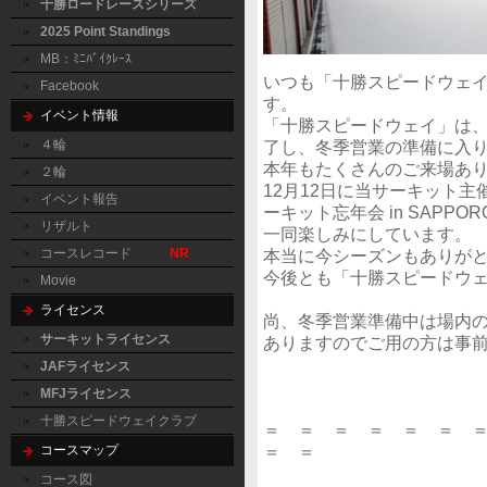
十勝ロードレースシリーズ
2025 Point Standings
MB：ﾐﾆﾊﾞｲｸﾚｰｽ
いつも「十勝スピードウェ
Facebook
す。
イベント情報
「十勝スピードウェイ」は、本日
了し、冬季営業の準備に入
４輪
本年もたくさんのご来場あ
２輪
12月12日に当サーキット主催
イベント報告
ーキット忘年会 in SAP
リザルト
一同楽しみにしています。
本当に今シーズンもありが
コースレコード
NR
今後とも「十勝スピードウ
Movie
ライセンス
尚、冬季営業準備中は場内
サーキットライセンス
ありますのでご用の方は事
JAFライセンス
MFJライセンス
十勝スピードウェイクラブ
＝ ＝ ＝ ＝ ＝ ＝ 
＝ ＝
コースマップ
コース図