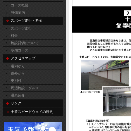
コース概要
設備案内
スポーツ走行・料金
スポーツ走行
料金
施設貸切について
冬期コース
アクセスマップ
道内から
道外から
更別村
周辺施設・グルメ
温泉紹介
リンク
十勝スピードウェイの歴史