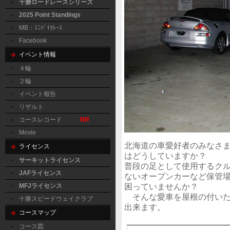
十勝ロードレースシリーズ
2025 Point Standings
MB：ﾐﾆﾊﾞｲｸﾚｰｽ
Facebook
イベント情報
４輪
２輪
イベント報告
リザルト
コースレコード
NR
Movie
北海道の車愛好者のみなさ
ライセンス
はどうしていますか？
サーキットライセンス
普段の足として使用するク
JAFライセンス
ないオープンカーなど保管
困っていませんか？
MFJライセンス
そんな愛車を屋根の付いた
十勝スピードウェイクラブ
出来ます。
コースマップ
コース図