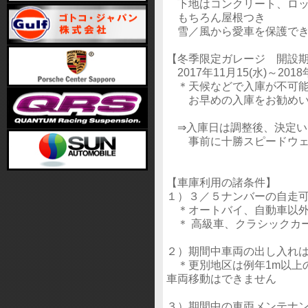
下地はコンクリート、ロッ
もちろん屋根つき
雪／風から愛車を保護でき
【冬季限定ガレージ 開設
2017年11月15(水)～2018
＊天候などで入庫が不可能
お早めの入庫をお勧めい
⇒入庫日は調整後、決定い
事前に十勝スピードウェ
【車庫利用の諸条件】
１）３／５ナンバーの自走
＊オートバイ、自動車以外
＊ 高級車、クラシックカ
２）期間中車両の出し入れ
＊更別地区は例年1m以上
車両移動はできません
３）期間中の車両メンテナ