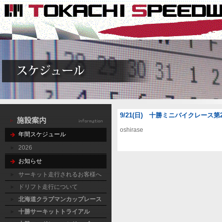
9/21(日) 十勝ミニバイクレース第2
oshirase
年間スケジュール
2026
お知らせ
サーキット走行されるお客様へ
ドリフト走行について
北海道クラブマンカップレース
十勝サーキットトライアル