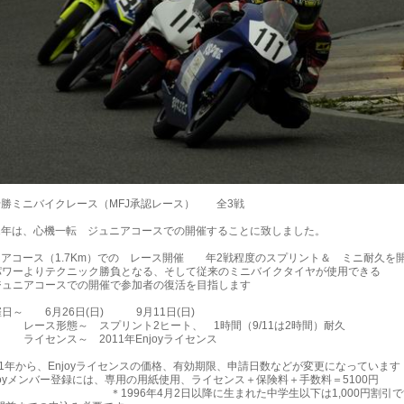
1十勝ミニバイクレース（MFJ承認レース） 全3戦
11年は、心機一転 ジュニアコースでの開催することに致しました。
ニアコース（1.7Km）での レース開催 年2戦程度のスプリント＆ ミニ耐久を
ーよりテクニック勝負となる、そして従来のミニバイクタイヤが使用できる
アコースでの開催で参加者の復活を目指します
～ 6月26日(日) 9月11日(日)
形態～ スプリント2ヒート、 1時間（9/11は2時間）耐久
ンス～ 2011年Enjoyライセンス
1年から、Enjoyライセンスの価格、有効期限、申請日数などが変更になっています
oyメンバー登録には、専用の用紙使用、ライセンス＋保険料＋手数料＝5100円
96年4月2日以降に生まれた中学生以下は1,000円割引で