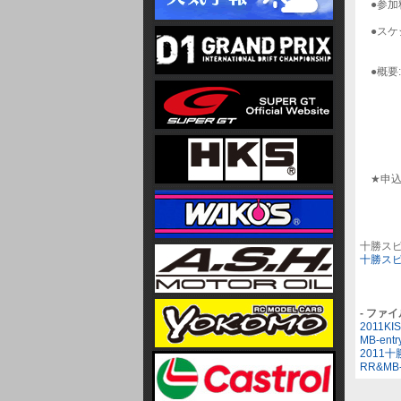
●参加料
(施設
●スケジ
★1
●概要:
小型車
基本的
体験的
ライダ
(皮の
状況に
★申込み
にお
＊当日
十勝ス
十勝ス
- ファ
2011KI
MB-entry
2011
RR&MB-