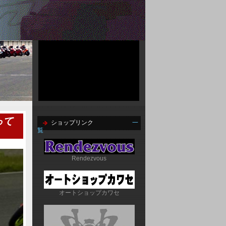
って
ショップリンク
一
覧
Rendezvous
オートショップカワセ