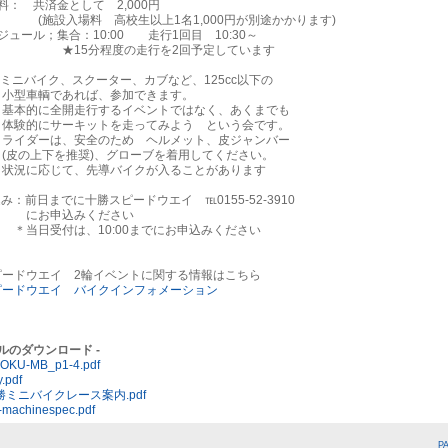
： 共済金として 2,000円
入場料 高校生以上1名1,000円が別途かかります)
ュール；集合：10:00 走行1回目 10:30～
5分程度の走行を2回予定しています
ミニバイク、スクーター、カブなど、125cc以下の
輌であれば、参加できます。
に全開走行するイベントではなく、あくまでも
にサーキットを走ってみよう という会です。
ーは、安全のため ヘルメット、皮ジャンバー
上下を推奨)、グローブを着用してください。
応じて、先導バイクが入ることがあります
：前日までに十勝スピードウエイ ℡0155-52-3910
申込みください
受付は、10:00までにお申込みください
ピードウエイ 2輪イベントに関する情報はこちら
ピードウエイ バイクインフォメーション
イルのダウンロード -
SOKU-MB_p1-4.pdf
.pdf
十勝ミニバイクレース案内.pdf
machinespec.pdf
P