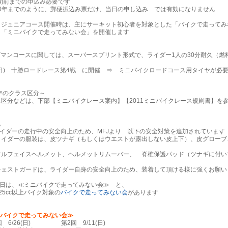
間前までの申込み必要です
10年までのように、郵便振込み票だけ、当日の申し込み では有効になりません
ジュニアコース開催時は、主にサーキット初心者を対象とした「バイクで走ってみ
バイクで走ってみない会」を開催します
ブマンコースに関しては、スーパースプリント形式で、ライダー1人の30分耐久（燃
(日) 十勝ロードレース第4戦 に開催 ⇒ ミニバイクロードコース用タイヤが必
11年のクラス区分～
区分などは、下部【ミニバイクレース案内】【2011ミニバイクレース規則書】を
さ
他
ダーの走行中の安全向上のため、MFJより 以下の安全対策を追加されています
ーの服装は、皮ツナギ（もしくはウエストが露出しない皮上下）、皮グローブ
ェイスヘルメット、ヘルメットリムーバー、 脊椎保護パッド（ツナギに付い
）
ストガードは、ライダー自身の安全向上のため、装着して頂ける様に強くお願い
は、≪ミニバイクで走ってみない会≫ と、
cc以上バイク対象の
バイクで走ってみない会
があります
バイクで走ってみない会≫
 6/26(日) 第2回 9/11(日)