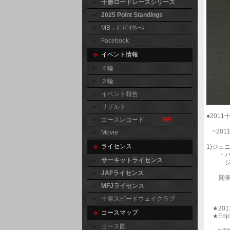
十勝ロードレースシリーズ
2025 Point Standings
MB：ﾐﾆﾊﾞｲｸﾚｰｽ
Facebook
イベント情報
４輪
２輪
イベント報告
リザルト
●201
コースレコード
NR
~20
Movie
ライセンス
1)ジュ
・パワ
サーキットライセンス
ジュニ
JAFライセンス
開催日
レース
MFJライセンス
ライセ
十勝スピードウェイクラブ
★201
コースマップ
★Enj
＊19
コース図