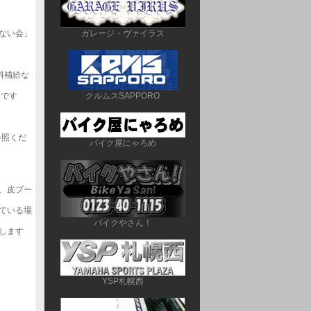
ガレージ・ヴァイラス
ない会」
料補給な
クルムスSAPPORO
要です
参照くだ
バイク屋にゃろめ
い
、皮ブー
ている場
バイクやさん！
します
YSP札幌西