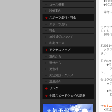
◆3週
コース概要
◆20
設備案内
備考～
「ミニ
スポーツ走行・料金
スポーツ走行
2)クラ
料金
し）を
10/9
施設貸切について
冬期コース
3)20
クラス
アクセスマップ
道内から
4)その
道外から
◆ライ
ライダ
更別村
ツ、
周辺施設・グルメ
フルフ
合はOK
温泉紹介
★チェ
リンク
◆当日
125
十勝スピードウェイの歴史
⇒
≪ミニ
●第1回