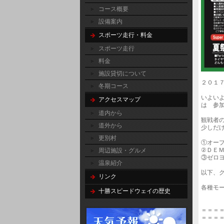
コース概要
設備案内
スポーツ走行・料金
スポーツ走行
料金
施設貸切について
２０１
冬期コース
いよい
アクセスマップ
は 参
道内から
観戦者
道外から
少しだ
更別村
①オー
②ＤＥ
周辺施設・グルメ
③ゼロ
温泉紹介
以下、
リンク
各種モ
十勝スピードウェイの歴史
＝＝＝
＝＝＝