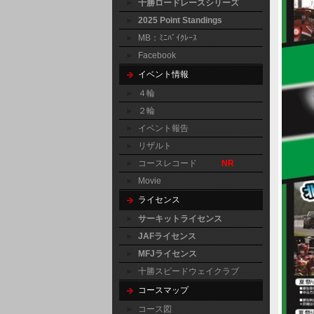
十勝ロードレースシリーズ
2025 Point Standings
MB：ﾐﾆﾊﾞｲｸﾚｰｽ
Facebook
イベント情報
４輪
２輪
イベント報告
リザルト
コースレコード
NR
Movie
ライセンス
サーキットライセンス
JAFライセンス
MFJライセンス
十勝スピードウェイクラブ
コースマップ
コース図