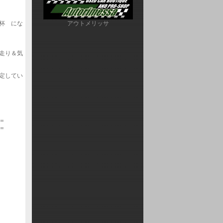
アウトメリッサ
杯 にな
走り＆気
定してい
＝
＝