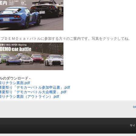
ップＤＥＭＯｃａｒバトルに参加する方々のご案内です。写真をクリックしてね。
イルのダウンロード -
祭りチラシ裏面.pdf
十勝夏祭り「デモカーバトル参加申込書」.pdf
十勝夏祭り「デモカーバトル大会概要」.pdf
夏祭りチラシ裏面（アウトライン）.pdf
P
サイ