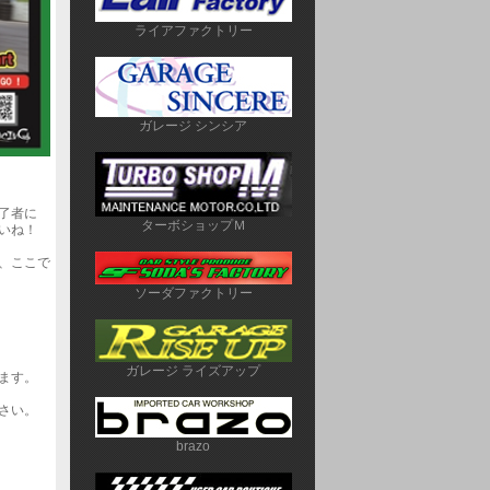
ライアファクトリー
ガレージ シンシア
了者に
ターボショップＭ
いね！
、ここで
ソーダファクトリー
ガレージ ライズアップ
ます。
さい。
brazo