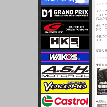
２０１
２０１
りまし
沢山の
少し予
持ち 
今後の
ます。
夏祭り
＝＝＝
＝＝＝
◆夏祭
◆夏祭